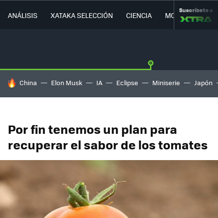
Suscríbete a
ANÁLISIS
XATAKA SELECCIÓN
CIENCIA
MOVILIDAD
HOY SE HABLA DE
China
Elon Musk
IA
Eclipse
Miniserie
Japón
Por fin tenemos un plan para
recuperar el sabor de los tomates