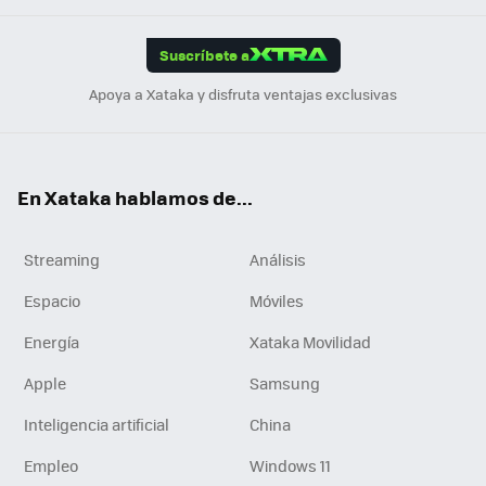
App
ok
e
am
m
rd
edI
ok
Suscríbete a
n
Apoya a Xataka y disfruta ventajas exclusivas
En Xataka hablamos de...
Streaming
Análisis
Espacio
Móviles
Energía
Xataka Movilidad
Apple
Samsung
Inteligencia artificial
China
Empleo
Windows 11