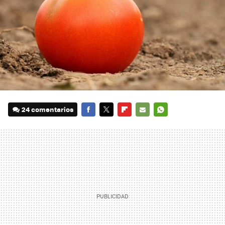
24 comentarios
FACEBOOK
TWITTER
FLIPBOARD
E-
WHATSAPP
MAIL