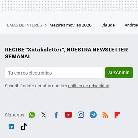
TEMAS DE INTERÉS
Mejores moviles 2026
Claude
Androi
RECIBE "Xatakaletter", NUESTRA NEWSLETTER
SEMANAL
SUSCRIBIR
Suscribiéndote aceptas nuestra
política de privacidad
Síguenos
Wh
Twit
Fac
You
Inst
Tele
RSS
Flip
ats
ter
ebo
tub
agr
gra
boa
Link
Tikt