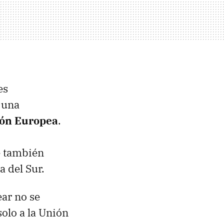
es
n una
nión Europea
.
e también
a del Sur.
ear no se
olo a la Unión