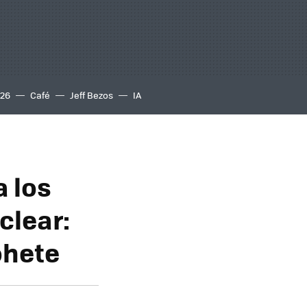
S26
Café
Jeff Bezos
IA
a los
clear:
ohete