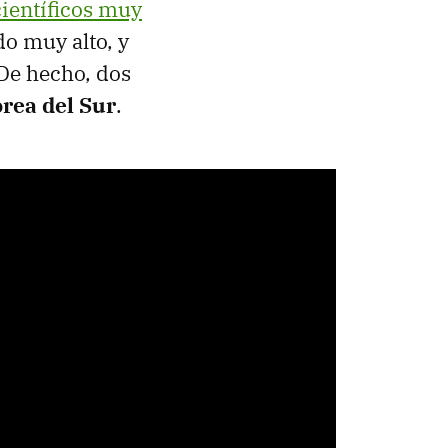
científicos muy
do muy alto, y
 De hecho, dos
rea del Sur
.