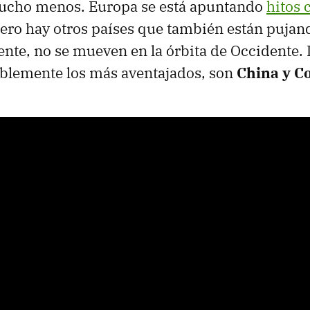
ucho menos. Europa se está apuntando
hitos 
pero hay otros países que también están pujan
nte, no se mueven en la órbita de Occidente.
ablemente los más aventajados, son
China y Co