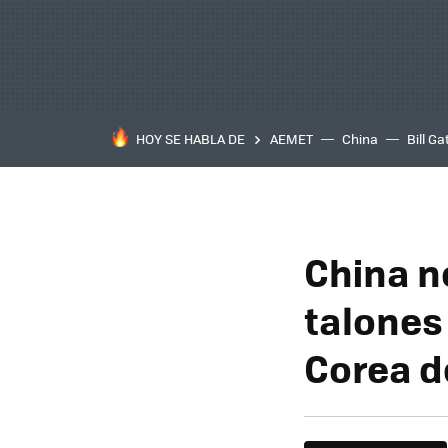
HOY SE HABLA DE
AEMET
China
Bill Ga
China no
talones
Corea d