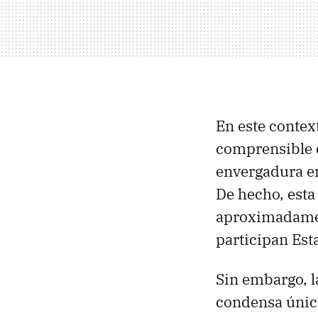
En este conte
comprensible q
envergadura e
De hecho, esta
aproximadament
participan Est
Sin embargo, l
condensa única