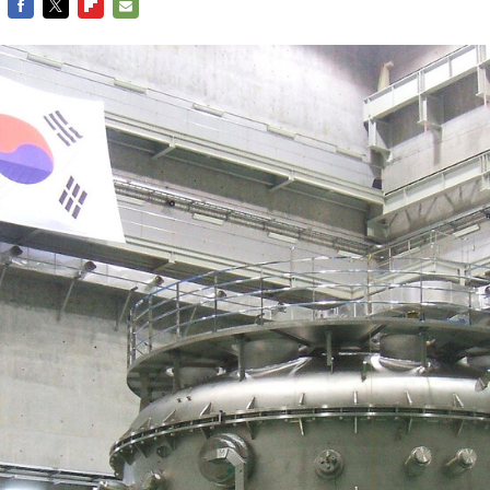
FACEBOOK
TWITTER
FLIPBOARD
E-
MAIL