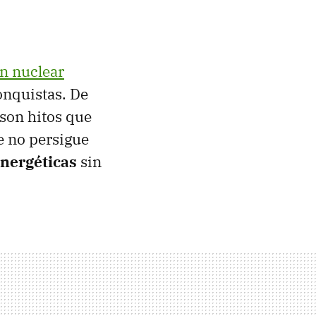
ón nuclear
onquistas. De
son hitos que
e no persigue
energéticas
sin