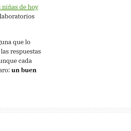
s niñas de hoy
laboratorios
guna que lo
y las respuestas
Aunque cada
aro:
un buen