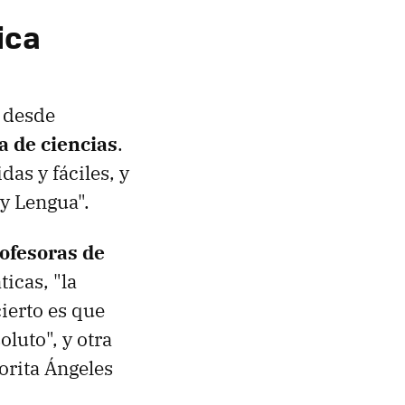
ica
e desde
a de ciencias
.
as y fáciles, y
y Lengua".
ofesoras de
icas, "la
cierto es que
oluto", y otra
orita Ángeles