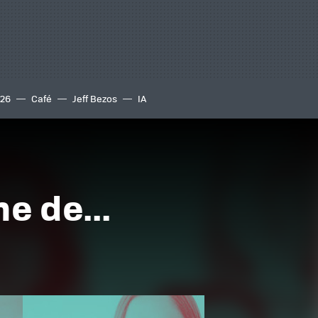
S26
Café
Jeff Bezos
IA
e de...