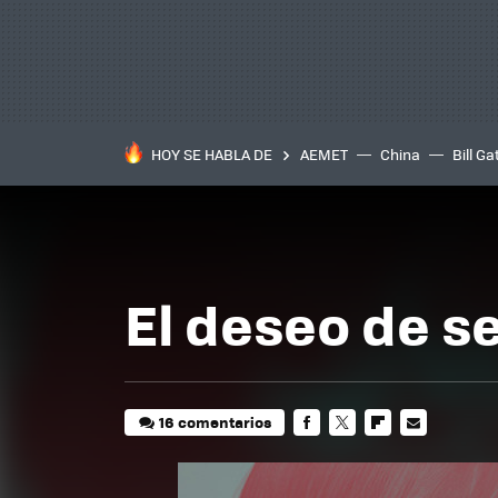
HOY SE HABLA DE
AEMET
China
Bill Ga
El deseo de se
16 comentarios
FACEBOOK
TWITTER
FLIPBOARD
E-
MAIL