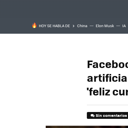
HOY SE HABLA DE
China
Elon Musk
IA
Facebook
artifici
'feliz c
Sin comentarios