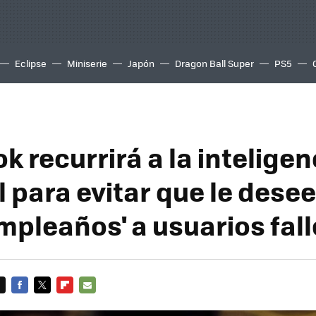
Eclipse
Miniserie
Japón
Dragon Ball Super
PS5
 recurrirá a la inteligen
al para evitar que le des
umpleaños' a usuarios fal
FACEBOOK
TWITTER
FLIPBOARD
E-