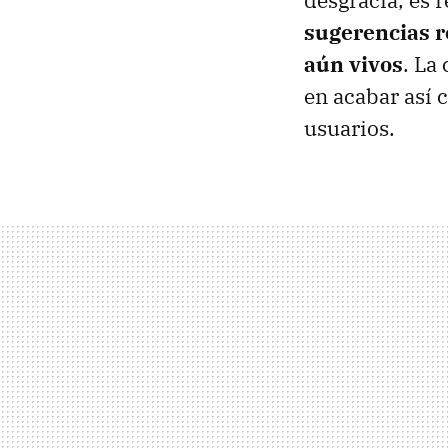
desgracia, es 
sugerencias re
aún vivos
. La
en acabar así 
usuarios.