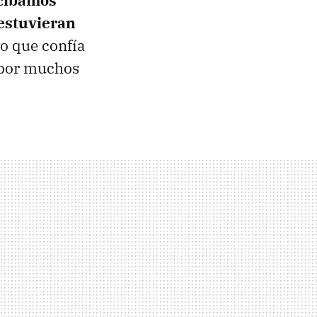
cibamos
 estuvieran
o que confía
 por muchos