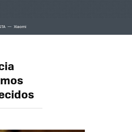
GTA
Xiaomi
cia
eemos
lecidos