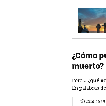
¿Cómo pu
muerto?
Pero... ¿
qué oc
En palabras de
"Si una cuent