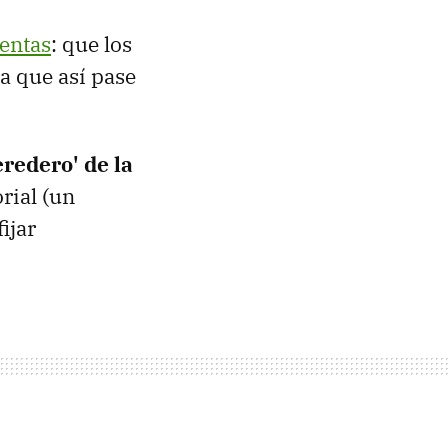
uentas
: que los
ra que así pase
eredero' de la
rial (un
ijar