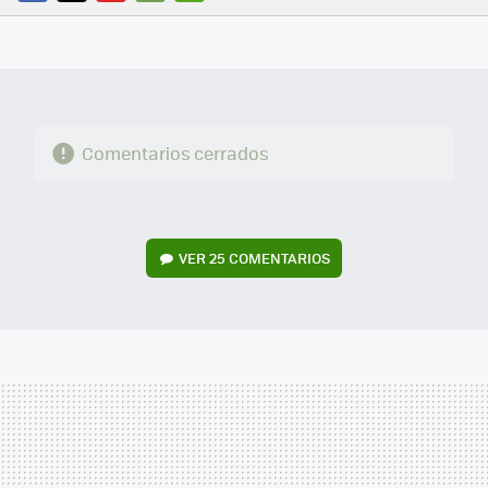
FACEBOOK
TWITTER
FLIPBOARD
E-
WHATSAPP
MAIL
Comentarios cerrados
VER
25 COMENTARIOS