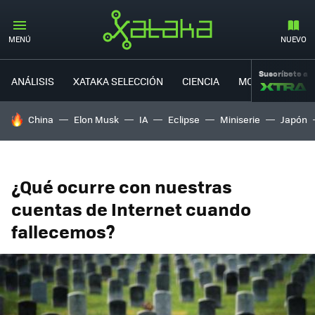
MENÚ
NUEVO
Suscríbete a
ANÁLISIS
XATAKA SELECCIÓN
CIENCIA
MOVILIDAD
HOY SE HABLA DE
China
Elon Musk
IA
Eclipse
Miniserie
Japón
¿Qué ocurre con nuestras
cuentas de Internet cuando
fallecemos?