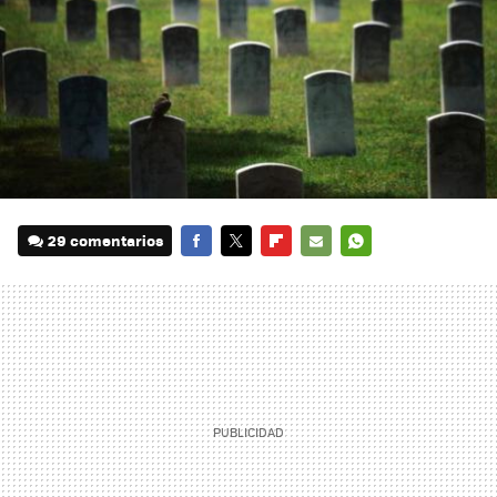
29 comentarios
FACEBOOK
TWITTER
FLIPBOARD
E-
WHATSAPP
MAIL