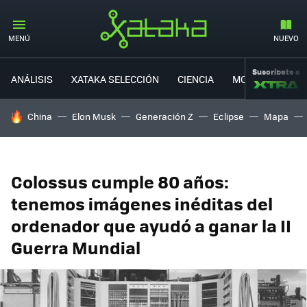
MENÚ
NUEVO
Suscríbete a
ANÁLISIS
XATAKA SELECCIÓN
CIENCIA
MOVILIDAD
HOY SE HABLA DE
China
Elon Musk
Generación Z
Eclipse
Mapa
Colossus cumple 80 años:
tenemos imágenes inéditas del
ordenador que ayudó a ganar la II
Guerra Mundial