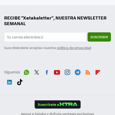
RECIBE "Xatakaletter", NUESTRA NEWSLETTER
SEMANAL
SUSCRIBIR
Suscribiéndote aceptas nuestra
política de privacidad
Síguenos
Wh
Twit
Fac
You
Inst
Tele
RSS
Flip
ats
ter
ebo
tub
agr
gra
boa
Link
Tikt
App
ok
e
am
m
rd
edI
ok
Suscríbete a
n
Apoya a Xataka y disfruta ventajas exclusivas