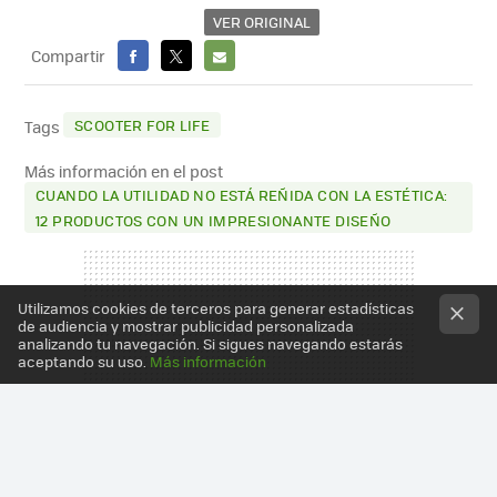
VER ORIGINAL
Compartir
FACEBOOK
X
E-
MAIL
SCOOTER FOR LIFE
Tags
Más información en el post
CUANDO LA UTILIDAD NO ESTÁ REÑIDA CON LA ESTÉTICA:
12 PRODUCTOS CON UN IMPRESIONANTE DISEÑO
Utilizamos cookies de terceros para generar estadísticas
de audiencia y mostrar publicidad personalizada
analizando tu navegación. Si sigues navegando estarás
aceptando su uso.
Más información