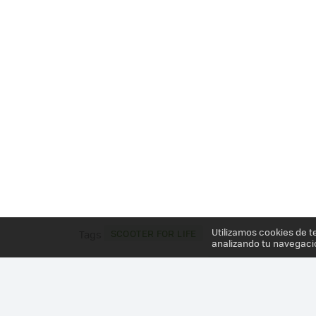
Utilizamos cookies de t
SCOOTER FOR LIFE
Tags
analizando tu navegaci
Más información en el post
CUANDO LA UTILIDAD