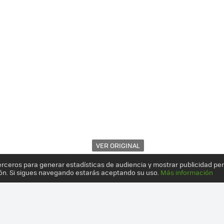
VER ORIGINAL
erceros para generar estadísticas de audiencia y mostrar publicidad pe
ón. Si sigues navegando estarás aceptando su uso.
Más información
 NO ESTÁ REÑIDA CON LA ESTÉTICA: 12 PRODUCTOS CON UN IMPRES