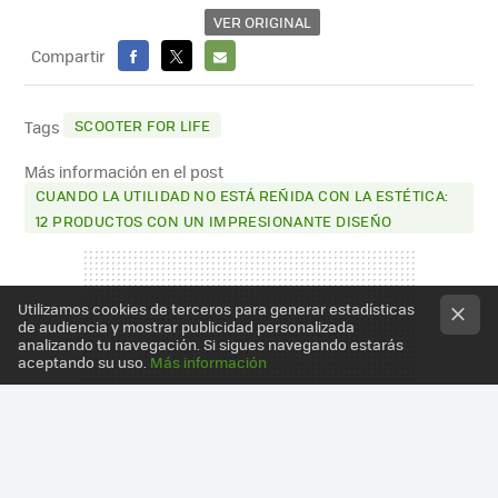
VER ORIGINAL
Compartir
FACEBOOK
X
E-
MAIL
SCOOTER FOR LIFE
Tags
Más información en el post
CUANDO LA UTILIDAD NO ESTÁ REÑIDA CON LA ESTÉTICA:
12 PRODUCTOS CON UN IMPRESIONANTE DISEÑO
Utilizamos cookies de terceros para generar estadísticas
de audiencia y mostrar publicidad personalizada
analizando tu navegación. Si sigues navegando estarás
aceptando su uso.
Más información