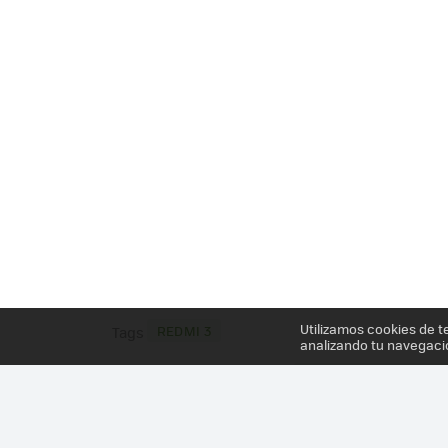
Utilizamos cookies de t
REDMI 3
Tags
analizando tu navegaci
Más información en el post
XIAOMI VISTE DE MET