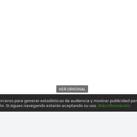
VER ORIGINAL
erceros para generar estadísticas de audiencia y mostrar publicidad pe
ón. Si sigues navegando estarás aceptando su uso.
Más información
AL A SU TELÉFONO MÁS ASEQUIBLE: REDMI 3