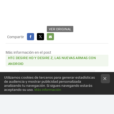
VER ORIGINAL
Compartir
FACEBOOK
X
E-
MAIL
Más información en el post
HTC DESIRE HD Y DESIRE Z, LAS NUEVAS ARMAS CON
ANDROID
Utilizamos cookies de terceros para generar estadísticas
de audiencia y mostrar publicidad personalizada
analizando tu navegación. Si sigues navegando estarás
aceptando su uso.
Más información