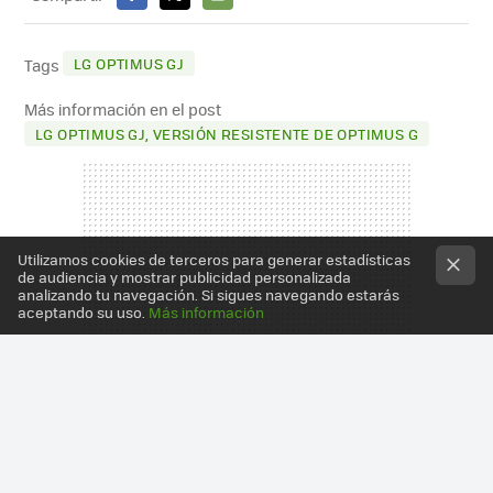
FACEBOOK
X
E-
MAIL
LG OPTIMUS GJ
Tags
Más información en el post
LG OPTIMUS GJ, VERSIÓN RESISTENTE DE OPTIMUS G
Utilizamos cookies de terceros para generar estadísticas
de audiencia y mostrar publicidad personalizada
analizando tu navegación. Si sigues navegando estarás
aceptando su uso.
Más información