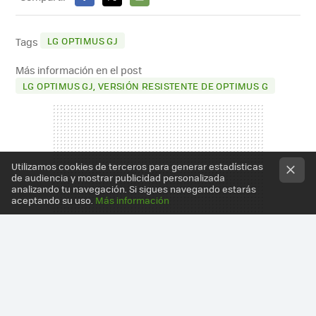
FACEBOOK
X
E-
MAIL
LG OPTIMUS GJ
Tags
Más información en el post
LG OPTIMUS GJ, VERSIÓN RESISTENTE DE OPTIMUS G
Utilizamos cookies de terceros para generar estadísticas
de audiencia y mostrar publicidad personalizada
analizando tu navegación. Si sigues navegando estarás
aceptando su uso.
Más información