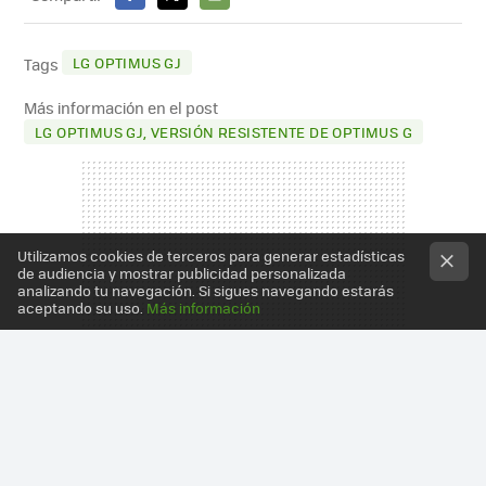
FACEBOOK
X
E-
MAIL
LG OPTIMUS GJ
Tags
Más información en el post
LG OPTIMUS GJ, VERSIÓN RESISTENTE DE OPTIMUS G
Utilizamos cookies de terceros para generar estadísticas
de audiencia y mostrar publicidad personalizada
analizando tu navegación. Si sigues navegando estarás
aceptando su uso.
Más información