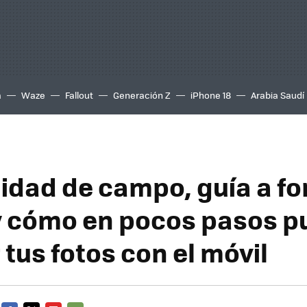
a
Waze
Fallout
Generación Z
iPhone 18
Arabia Saudí
idad de campo, guía a fo
y cómo en pocos pasos 
tus fotos con el móvil