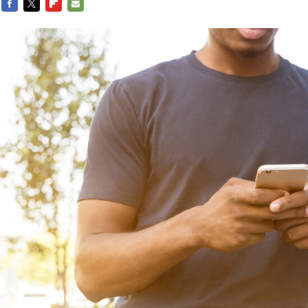
FACEBOOK
TWITTER
FLIPBOARD
E-
MAIL