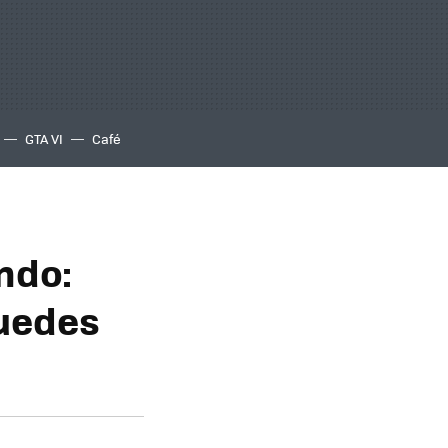
GTA VI
Café
ndo:
puedes