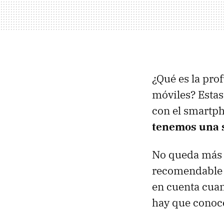
¿Qué es la pro
móviles? Estas
con el smartp
tenemos una s
No queda más
recomendabl
en cuenta cua
hay que conoce