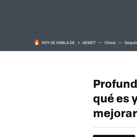
HOY SE HABLA DE
AEMET
China
Sequí
Profund
qué es 
mejorar 