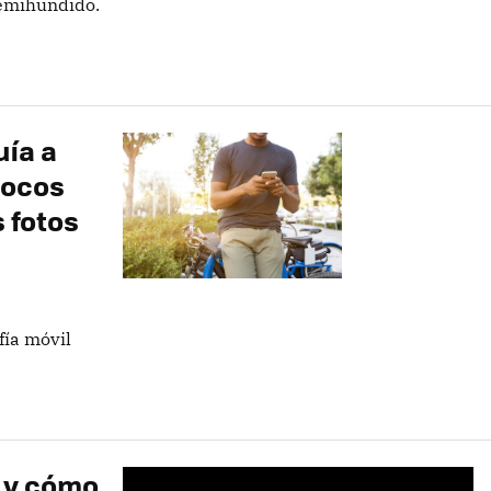
semihundido.
ía a
pocos
 fotos
fía móvil
O y cómo