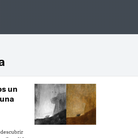
a
os un
 una
 descubrir