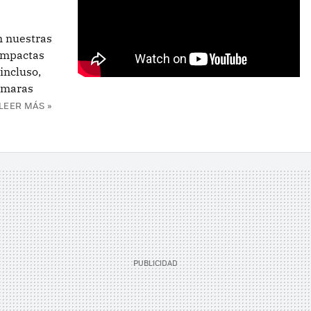
n nuestras
ompactas
incluso,
cámaras
LEER MÁS »