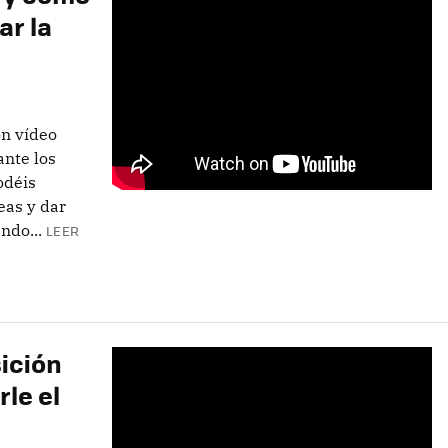
ar la
on vídeo
ante los
odéis
eas y dar
ndo...
LEER
ición
le el