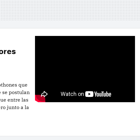
jores
rpthones que
e se postulan
ue entre las
o junto a la