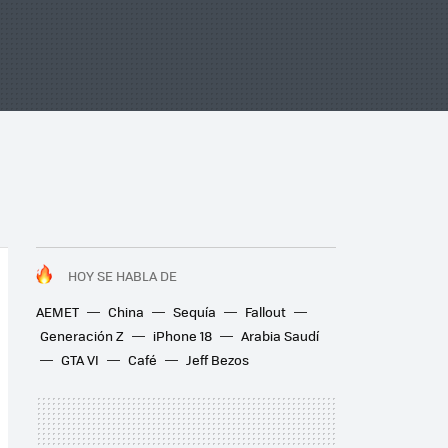
HOY SE HABLA DE
AEMET
China
Sequía
Fallout
Generación Z
iPhone 18
Arabia Saudí
GTA VI
Café
Jeff Bezos