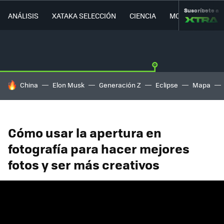
Suscríbete a
ANÁLISIS
XATAKA SELECCIÓN
CIENCIA
MOVILIDAD
HOY SE HABLA DE
China
Elon Musk
Generación Z
Eclipse
Mapa
Cómo usar la apertura en
fotografía para hacer mejores
fotos y ser más creativos