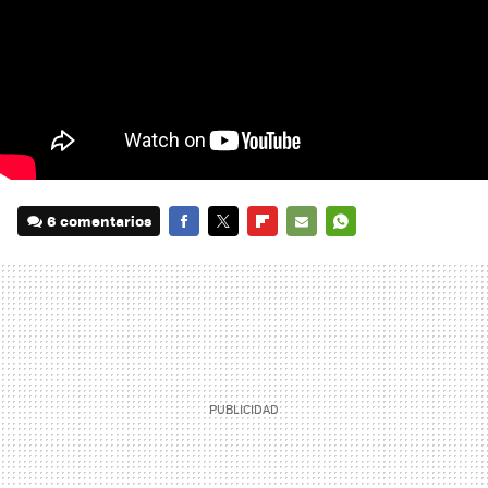
6 comentarios
FACEBOOK
TWITTER
FLIPBOARD
E-
WHATSAPP
MAIL