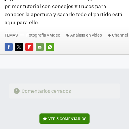
primer tutorial con consejos y trucos para
conocer la apertura y sacarle todo el partido está
aquí para ello.
TEMAS
Fotografía y vídeo
Análisis en vídeo
Channel
FACEBOOK
TWITTER
FLIPBOARD
E-
WHATSAPP
MAIL
Comentarios cerrados
VER
5 COMENTARIOS