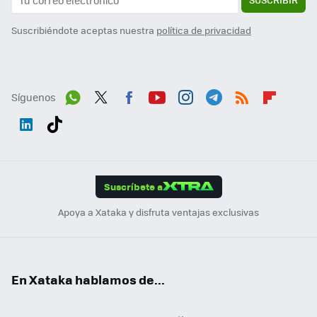
Suscribiéndote aceptas nuestra
política de privacidad
Síguenos
Wh
Twit
Fac
You
Inst
Tele
RSS
Flip
ats
ter
ebo
tub
agr
gra
boa
Link
Tikt
App
ok
e
am
m
rd
edI
ok
Suscríbete a
n
Apoya a Xataka y disfruta ventajas exclusivas
En Xataka hablamos de...