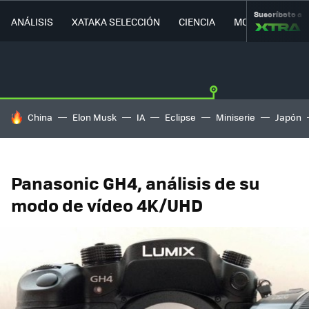
Suscríbete a
ANÁLISIS
XATAKA SELECCIÓN
CIENCIA
MOVILIDAD
HOY SE HABLA DE
China
Elon Musk
IA
Eclipse
Miniserie
Japón
Panasonic GH4, análisis de su
modo de vídeo 4K/UHD