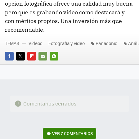
opción fotográfica ofrece una calidad muy buena
pero que es grabando vídeo como destacará y
con méritos propios. Una inversión más que
recomendable.
TEMAS
Vídeos
Fotografía y vídeo
Panasonic
Análi
FACEBOOK
TWITTER
FLIPBOARD
E-
WHATSAPP
MAIL
Comentarios cerrados
VER
7 COMENTARIOS