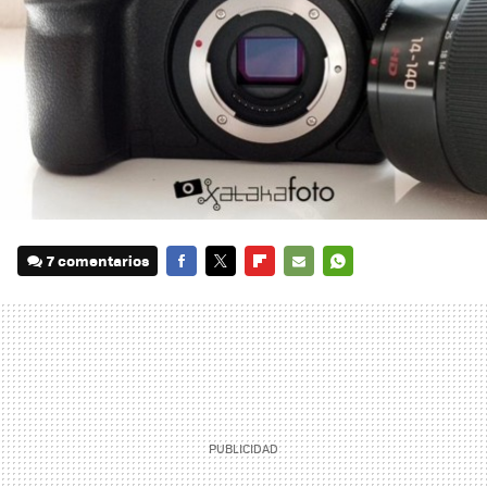
7 comentarios
FACEBOOK
TWITTER
FLIPBOARD
E-
WHATSAPP
MAIL