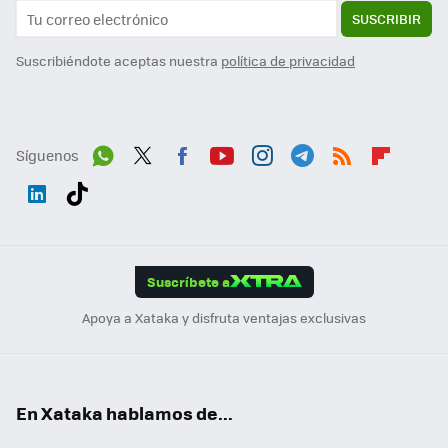
SUSCRIBIR
Suscribiéndote aceptas nuestra
política de privacidad
Síguenos
Wh
Twit
Fac
You
Inst
Tele
RSS
Flip
ats
ter
ebo
tub
agr
gra
boa
Link
Tikt
App
ok
e
am
m
rd
edI
ok
Suscríbete a
n
Apoya a Xataka y disfruta ventajas exclusivas
En Xataka hablamos de...