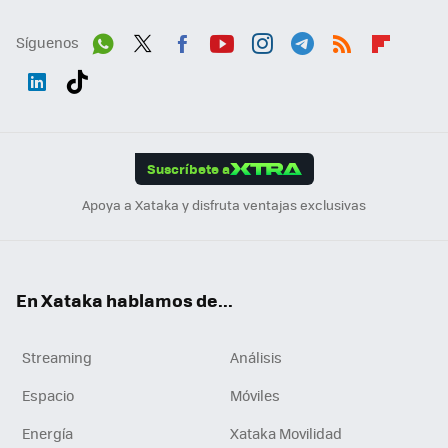
Síguenos
Wh
Twit
Fac
You
Inst
Tele
RSS
Flip
ats
ter
ebo
tub
agr
gra
boa
Link
Tikt
App
ok
e
am
m
rd
edI
ok
Suscríbete a
n
Apoya a Xataka y disfruta ventajas exclusivas
En Xataka hablamos de...
Streaming
Análisis
Espacio
Móviles
Energía
Xataka Movilidad