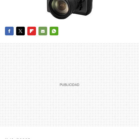
FACEBOOK
TWITTER
FLIPBOARD
E-
WHATSAPP
MAIL