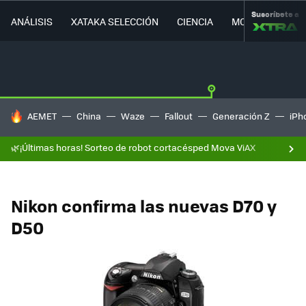
Suscríbete a
ANÁLISIS
XATAKA SELECCIÓN
CIENCIA
MOVILIDAD
HOY SE HABLA DE
AEMET
China
Waze
Fallout
Generación Z
iPh
🌿¡Últimas horas! Sorteo de robot cortacésped Mova ViAX
Nikon confirma las nuevas D70 y
D50