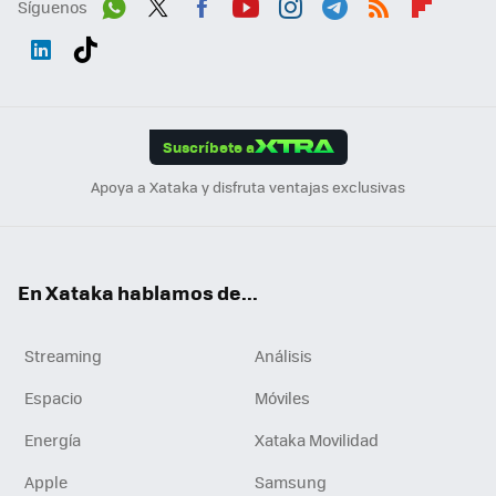
Síguenos
Wh
Twit
Fac
You
Inst
Tele
RSS
Flip
ats
ter
ebo
tub
agr
gra
boa
Link
Tikt
App
ok
e
am
m
rd
edI
ok
Suscríbete a
n
Apoya a Xataka y disfruta ventajas exclusivas
En Xataka hablamos de...
Streaming
Análisis
Espacio
Móviles
Energía
Xataka Movilidad
Apple
Samsung