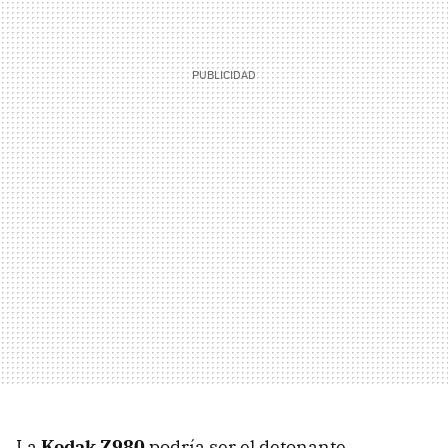
La
Kodak Z980
podría ser el detonante,