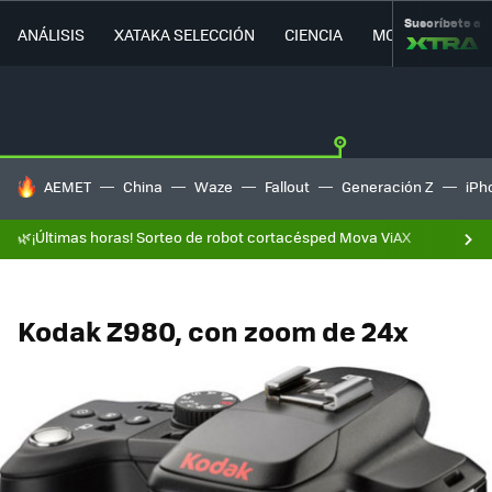
Suscríbete a
ANÁLISIS
XATAKA SELECCIÓN
CIENCIA
MOVILIDAD
HOY SE HABLA DE
AEMET
China
Waze
Fallout
Generación Z
iPh
🌿¡Últimas horas! Sorteo de robot cortacésped Mova ViAX
Kodak Z980, con zoom de 24x