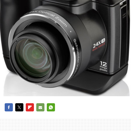
FACEBOOK
TWITTER
FLIPBOARD
E-
WHATSAPP
MAIL