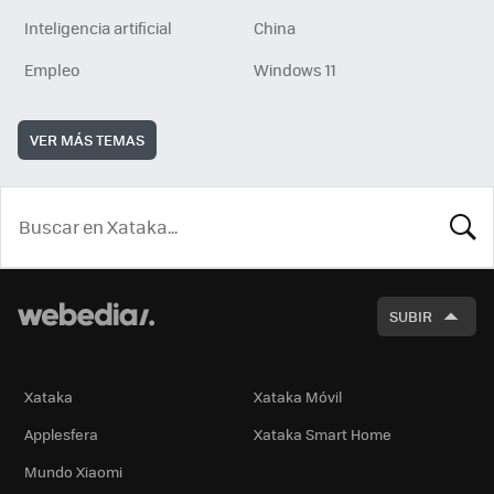
Inteligencia artificial
China
Empleo
Windows 11
VER MÁS TEMAS
BUSCA
SUBIR
Xataka
Xataka Móvil
Applesfera
Xataka Smart Home
Mundo Xiaomi