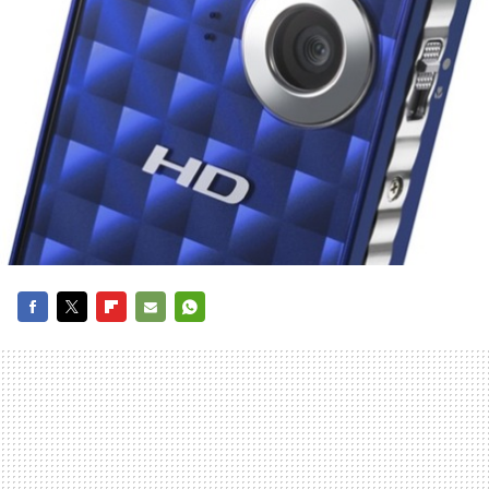
FACEBOOK
TWITTER
FLIPBOARD
E-
WHATSAPP
MAIL