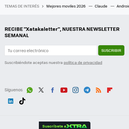
TEMAS DE INTERÉS
Mejores moviles 2026
Claude
Androi
RECIBE "Xatakaletter", NUESTRA NEWSLETTER
SEMANAL
SUSCRIBIR
Suscribiéndote aceptas nuestra
política de privacidad
Síguenos
Wh
Twit
Fac
You
Inst
Tele
RSS
Flip
ats
ter
ebo
tub
agr
gra
boa
Link
Tikt
App
ok
e
am
m
rd
edI
ok
Suscríbete a
n