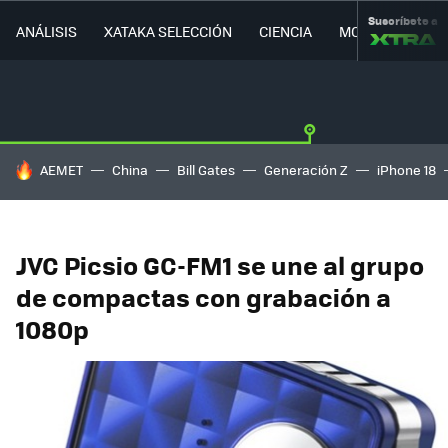
Suscríbete a
ANÁLISIS
XATAKA SELECCIÓN
CIENCIA
MOVILIDAD
HOY SE HABLA DE
AEMET
China
Bill Gates
Generación Z
iPhone 18
JVC Picsio GC-FM1 se une al grupo
de compactas con grabación a
1080p