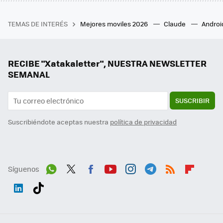
TEMAS DE INTERÉS
Mejores moviles 2026
Claude
Androi
RECIBE "Xatakaletter", NUESTRA NEWSLETTER
SEMANAL
SUSCRIBIR
Suscribiéndote aceptas nuestra
política de privacidad
Síguenos
Wh
Twit
Fac
You
Inst
Tele
RSS
Flip
ats
ter
ebo
tub
agr
gra
boa
Link
Tikt
App
ok
e
am
m
rd
edI
ok