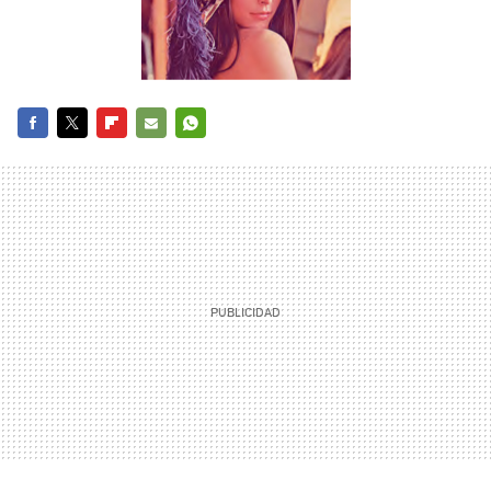
FACEBOOK
TWITTER
FLIPBOARD
E-
WHATSAPP
MAIL