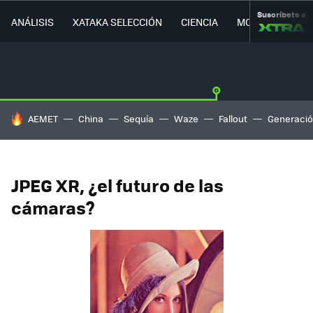
Suscríbete a
ANÁLISIS
XATAKA SELECCIÓN
CIENCIA
MOVILIDAD
HOY SE HABLA DE
AEMET
China
Sequía
Waze
Fallout
Generació
JPEG XR, ¿el futuro de las
cámaras?