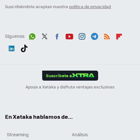
Suscribiéndote aceptas nuestra
política de privacidad
Síguenos
Wh
Twit
Fac
You
Inst
Tele
RSS
Flip
ats
ter
ebo
tub
agr
gra
boa
Link
Tikt
App
ok
e
am
m
rd
edI
ok
Suscríbete a
n
Apoya a Xataka y disfruta ventajas exclusivas
En Xataka hablamos de...
Streaming
Análisis