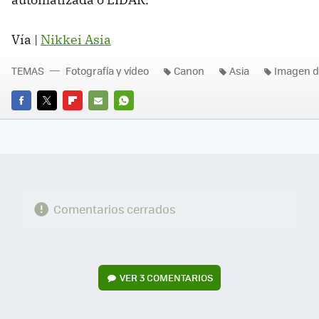
Vía |
Nikkei Asia
TEMAS
Fotografía y vídeo
Canon
Asia
Imagen di
FACEBOOK
TWITTER
FLIPBOARD
E-
WHATSAPP
MAIL
Comentarios cerrados
VER
3 COMENTARIOS