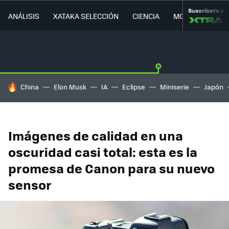
Suscríbete a
ANÁLISIS
XATAKA SELECCIÓN
CIENCIA
MOVILIDAD
HOY SE HABLA DE
China
Elon Musk
IA
Eclipse
Miniserie
Japón
Imágenes de calidad en una
oscuridad casi total: esta es la
promesa de Canon para su nuevo
sensor