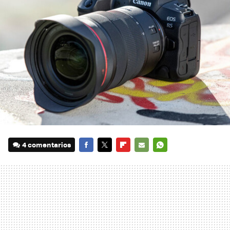
4 comentarios
FACEBOOK
TWITTER
FLIPBOARD
E-
WHATSAPP
MAIL