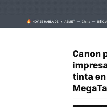
HOY SE HABLA DE
AEMET
China
Bill Ga
Canon p
impresa
tinta en
MegaTan