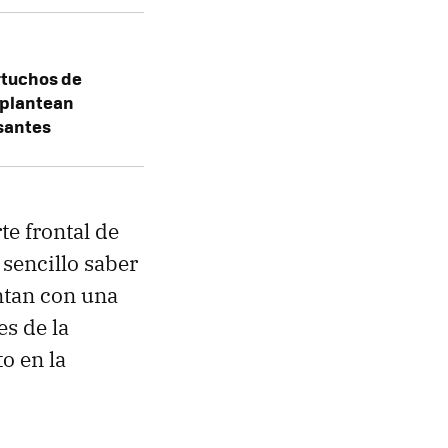
rtuchos de
r plantean
esantes
te frontal de
 sencillo saber
entan con una
es de la
o en la