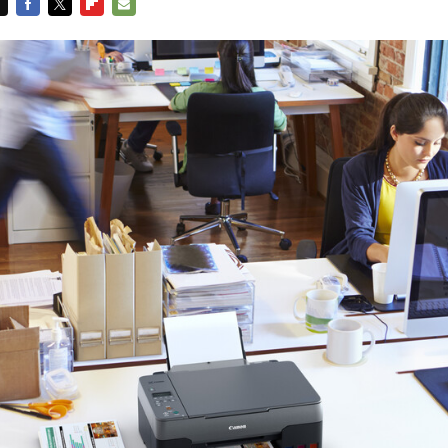
FACEBOOK
TWITTER
FLIPBOARD
E-
MAIL