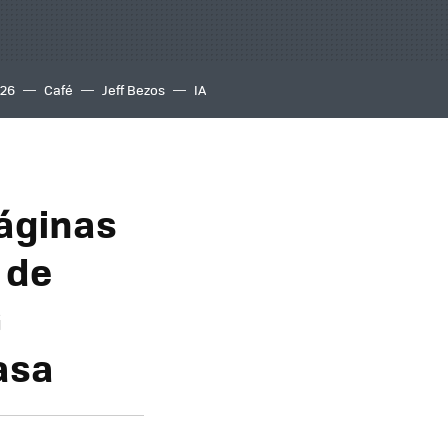
S26
Café
Jeff Bezos
IA
áginas
 de
G
asa