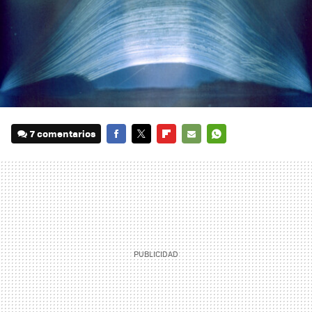
7 comentarios
FACEBOOK
TWITTER
FLIPBOARD
E-
WHATSAPP
MAIL