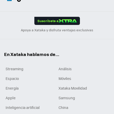
ats
ter
ebo
tub
agr
gra
boa
Link
Tikt
App
ok
e
am
m
rd
edI
ok
Suscríbete a
n
Apoya a Xataka y disfruta ventajas exclusivas
En Xataka hablamos de...
Streaming
Análisis
Espacio
Móviles
Energía
Xataka Movilidad
Apple
Samsung
Inteligencia artificial
China