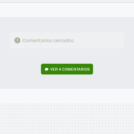
FACEBOOK
TWITTER
FLIPBOARD
E-
WHATSAPP
MAIL
Comentarios cerrados
VER
4 COMENTARIOS