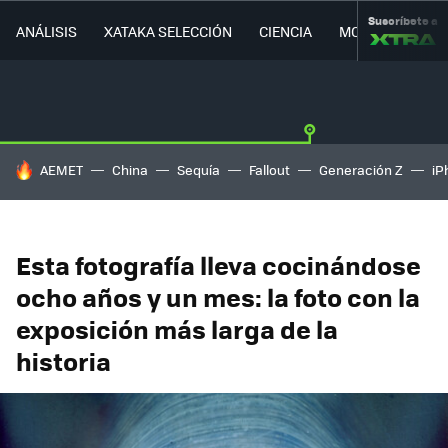
Suscríbete a
ANÁLISIS
XATAKA SELECCIÓN
CIENCIA
MOVILIDAD
HOY SE HABLA DE
AEMET
China
Sequía
Fallout
Generación Z
iP
Esta fotografía lleva cocinándose
ocho años y un mes: la foto con la
exposición más larga de la
historia