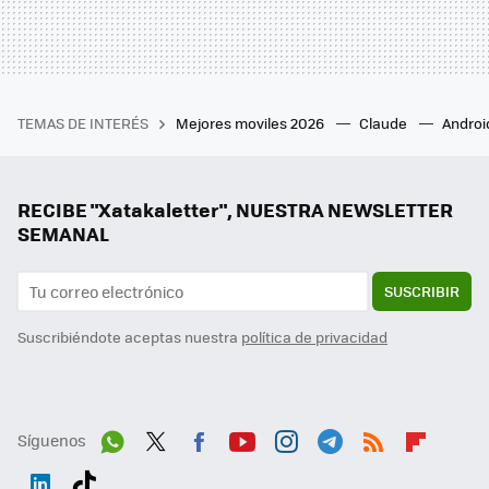
TEMAS DE INTERÉS
Mejores moviles 2026
Claude
Androi
RECIBE "Xatakaletter", NUESTRA NEWSLETTER
SEMANAL
SUSCRIBIR
Suscribiéndote aceptas nuestra
política de privacidad
Síguenos
Wh
Twit
Fac
You
Inst
Tele
RSS
Flip