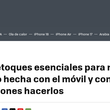
A
Ola de calor
iPhone 18
iPhone Air
iPhone 17
Arabia
etoques esenciales para 
o hecha con el móvil y co
iones hacerlos