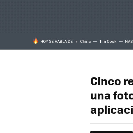
HOY SE HABLA DE
China
Tim Cook
NAS
Cinco r
una fot
aplicac