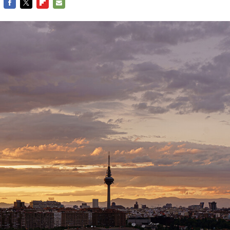
FACEBOOK
TWITTER
FLIPBOARD
E-
MAIL