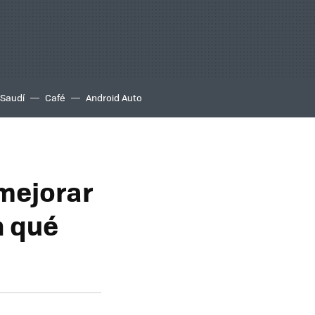
 Saudí
Café
Android Auto
mejorar
n qué