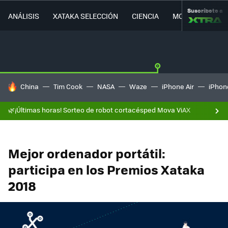
Suscríbete a
ANÁLISIS
XATAKA SELECCIÓN
CIENCIA
MOVILIDAD
HOY SE HABLA DE
China
Tim Cook
NASA
Waze
iPhone Air
iPhone
🌿¡Últimas horas! Sorteo de robot cortacésped Mova ViAX
Mejor ordenador portátil:
participa en los Premios Xataka
2018