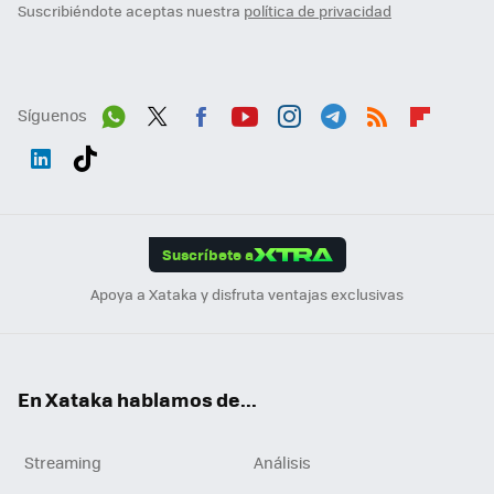
Suscribiéndote aceptas nuestra
política de privacidad
Síguenos
Wh
Twit
Fac
You
Inst
Tele
RSS
Flip
ats
ter
ebo
tub
agr
gra
boa
Link
Tikt
App
ok
e
am
m
rd
edI
ok
Suscríbete a
n
Apoya a Xataka y disfruta ventajas exclusivas
En Xataka hablamos de...
Streaming
Análisis