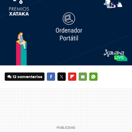
12 comentarios
FACEBOOK
TWITTER
FLIPBOARD
E-
WHATSAPP
MAIL