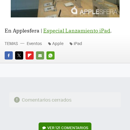
En Applesfera |
Especial Lanzamiento iPad
.
TEMAS
Eventos
Apple
iPad
FACEBOOK
TWITTER
FLIPBOARD
E-
WHATSAPP
MAIL
Comentarios cerrados
VER
121 COMENTARIOS