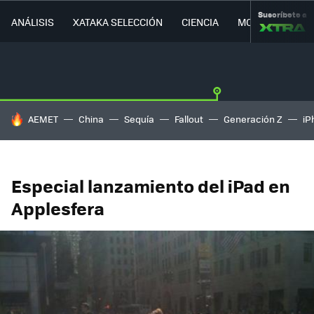
Suscríbete a
ANÁLISIS
XATAKA SELECCIÓN
CIENCIA
MOVILIDAD
HOY SE HABLA DE
AEMET
China
Sequía
Fallout
Generación Z
iP
Especial lanzamiento del iPad en
Applesfera