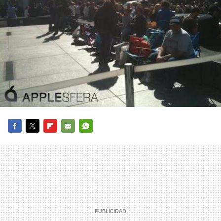
FACEBOOK
TWITTER
FLIPBOARD
E-
WHATSAPP
MAIL