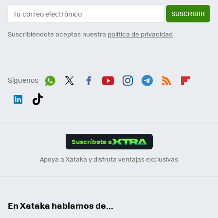
SUSCRIBIR
Suscribiéndote aceptas nuestra
política de privacidad
Síguenos
Wh
Twit
Fac
You
Inst
Tele
RSS
Flip
ats
ter
ebo
tub
agr
gra
boa
Link
Tikt
App
ok
e
am
m
rd
edI
ok
Suscríbete a
n
Apoya a Xataka y disfruta ventajas exclusivas
En Xataka hablamos de...