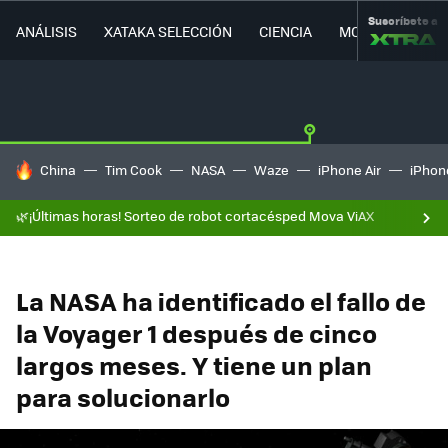
Suscríbete a
ANÁLISIS
XATAKA SELECCIÓN
CIENCIA
MOVILIDAD
HOY SE HABLA DE
China
Tim Cook
NASA
Waze
iPhone Air
iPhone
🌿¡Últimas horas! Sorteo de robot cortacésped Mova ViAX
La NASA ha identificado el fallo de
la Voyager 1 después de cinco
largos meses. Y tiene un plan
para solucionarlo