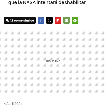
que la NASA intentará deshabilitar
12 comentarios
FACEBOOK
TWITTER
FLIPBOARD
E-
WHATSAPP
MAIL
4 Abril 2024