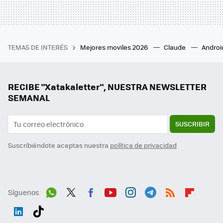
TEMAS DE INTERÉS
Mejores moviles 2026
Claude
Androi
RECIBE "Xatakaletter", NUESTRA NEWSLETTER
SEMANAL
SUSCRIBIR
Suscribiéndote aceptas nuestra
política de privacidad
Síguenos
Wh
Twit
Fac
You
Inst
Tele
RSS
Flip
ats
ter
ebo
tub
agr
gra
boa