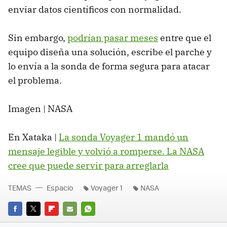
enviar datos científicos con normalidad.
Sin embargo,
podrían pasar meses
entre que el
equipo diseña una solución, escribe el parche y
lo envía a la sonda de forma segura para atacar
el problema.
Imagen | NASA
En Xataka |
La sonda Voyager 1 mandó un
mensaje legible y volvió a romperse. La NASA
cree que puede servir para arreglarla
TEMAS
Espacio
Voyager 1
NASA
FACEBOOK
TWITTER
FLIPBOARD
E-
WHATSAPP