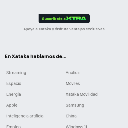
Link
Tikt
App
ok
e
am
m
rd
edI
ok
Suscríbete a
n
Apoya a Xataka y disfruta ventajas exclusivas
En Xataka hablamos de...
Streaming
Análisis
Espacio
Móviles
Energía
Xataka Movilidad
Apple
Samsung
Inteligencia artificial
China
Empleo
Windows 11