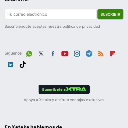
SUSCRIBIR
Suscribiéndote aceptas nuestra
política de privacidad
Síguenos
Wh
Twit
Fac
You
Inst
Tele
RSS
Flip
ats
ter
ebo
tub
agr
gra
boa
Link
Tikt
App
ok
e
am
m
rd
edIn
ok
Suscríbete a
Apoya a Xataka y disfruta ventajas exclusivas
En Xataka hablamos de...