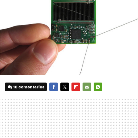
10 comentarios
FACEBOOK
TWITTER
FLIPBOARD
E-
WHATSAPP
MAIL