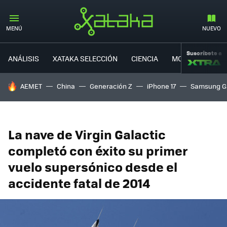
MENÚ
NUEVO
Suscríbete a
ANÁLISIS
XATAKA SELECCIÓN
CIENCIA
MOVILIDAD
HOY SE HABLA DE
AEMET
China
Generación Z
iPhone 17
Samsung G
La nave de Virgin Galactic
completó con éxito su primer
vuelo supersónico desde el
accidente fatal de 2014