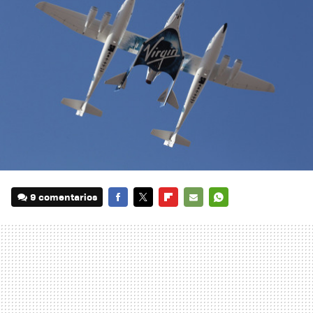
9 comentarios
FACEBOOK
TWITTER
FLIPBOARD
E-
WHATSAPP
MAIL