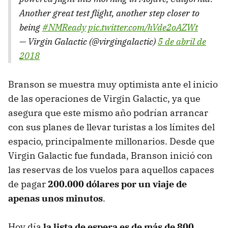
Another great test flight, another step closer to
being
#NMReady
pic.twitter.com/hVde2oAZWt
— Virgin Galactic (@virgingalactic)
5 de abril de
2018
Branson se muestra muy optimista ante el inicio
de las operaciones de Virgin Galactic, ya que
asegura que este mismo año podrían arrancar
con sus planes de llevar turistas a los límites del
espacio, principalmente millonarios. Desde que
Virgin Galactic fue fundada, Branson inició con
las reservas de los vuelos para aquellos capaces
de pagar
200.000 dólares por un viaje de
apenas unos minutos
.
Hoy día
la lista de espera es de más de 800