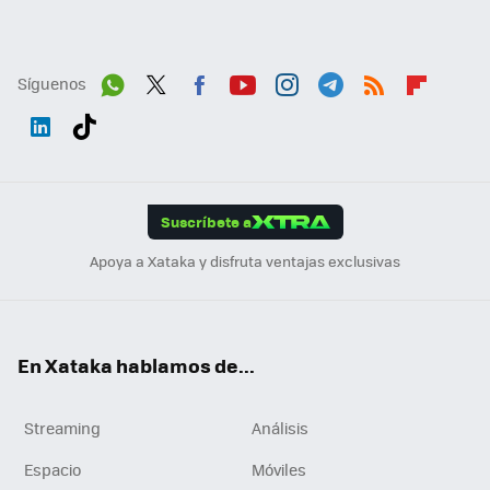
Síguenos
Wh
Twit
Fac
You
Inst
Tele
RSS
Flip
ats
ter
ebo
tub
agr
gra
boa
Link
Tikt
App
ok
e
am
m
rd
edI
ok
Suscríbete a
n
Apoya a Xataka y disfruta ventajas exclusivas
En Xataka hablamos de...
Streaming
Análisis
Espacio
Móviles