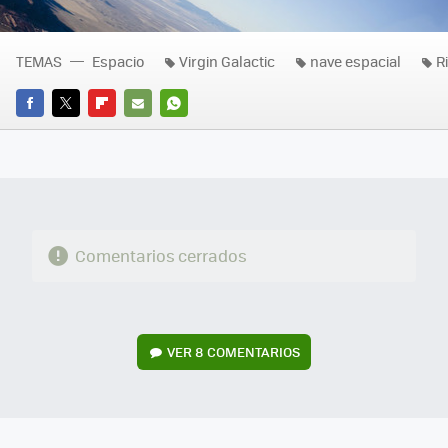
TEMAS
Espacio
Virgin Galactic
nave espacial
R
FACEBOOK
TWITTER
FLIPBOARD
E-
WHATSAPP
MAIL
Comentarios cerrados
VER
8 COMENTARIOS