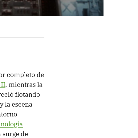
por completo de
II
, mientras la
eció flotando
y la escena
ntorno
cnología
a surge de