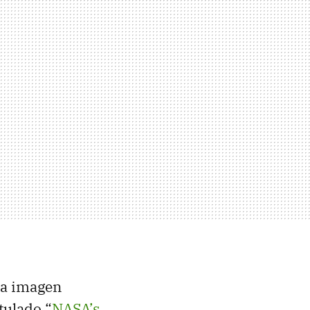
una imagen
tulado “
NASA’s