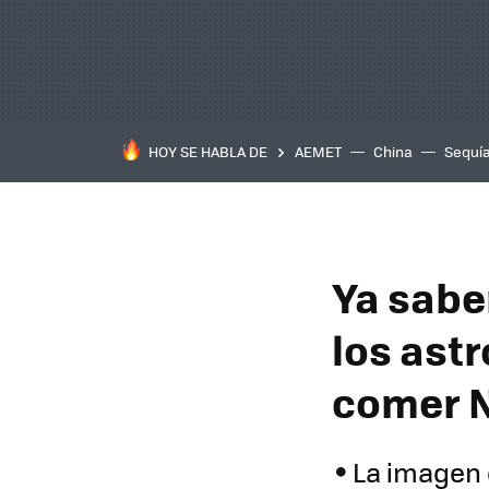
HOY SE HABLA DE
AEMET
China
Sequí
Ya sabe
los ast
comer N
La imagen d