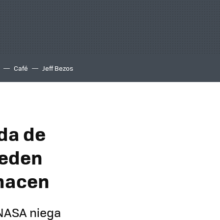
Café
Jeff Bezos
da de
ueden
 hacen
a NASA niega