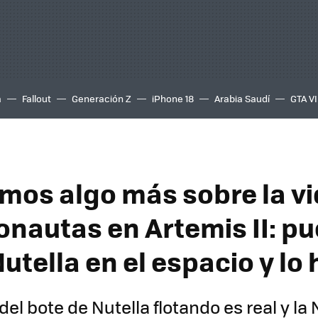
a
Fallout
Generación Z
iPhone 18
Arabia Saudí
GTA VI
mos algo más sobre la vi
ronautas en Artemis II: p
utella en el espacio y lo
el bote de Nutella flotando es real y l