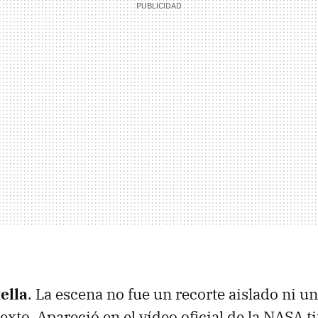
ella
. La escena no fue un recorte aislado ni 
xto. Apareció en el vídeo oficial de la NASA ti