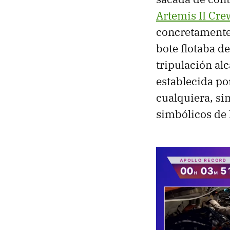
Artemis II Cre
concretamente 
bote flotaba d
tripulación al
establecida po
cualquiera, si
simbólicos de 