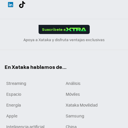
Wh
Twit
Fac
You
Inst
Tele
RSS
Flip
ats
ter
ebo
tub
agr
gra
boa
Link
Tikt
App
ok
e
am
m
rd
edI
ok
Suscríbete a
n
Apoya a Xataka y disfruta ventajas exclusivas
En Xataka hablamos de...
Streaming
Análisis
Espacio
Móviles
Energía
Xataka Movilidad
Apple
Samsung
Inteligencia artificial
China