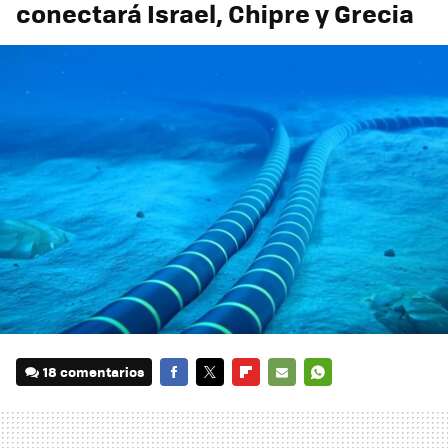
conectará Israel, Chipre y Grecia
18 comentarios
FACEBOOK
TWITTER
FLIPBOARD
E-
WHATSAPP
MAIL