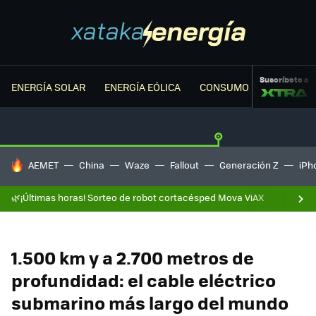
Suscríbete a
ENERGÍA SOLAR
ENERGÍA EÓLICA
CONSUMO ENERGÉTICO
HOY SE HABLA DE
AEMET
China
Waze
Fallout
Generación Z
iPh
🌿¡Últimas horas! Sorteo de robot cortacésped Mova ViAX
1.500 km y a 2.700 metros de
profundidad: el cable eléctrico
submarino más largo del mundo