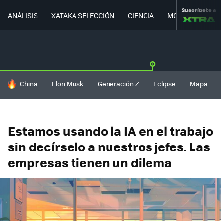
Suscríbete a
ANÁLISIS
XATAKA SELECCIÓN
CIENCIA
MOVILIDAD
HOY SE HABLA DE
China
Elon Musk
Generación Z
Eclipse
Mapa
Estamos usando la IA en el trabajo
sin decírselo a nuestros jefes. Las
empresas tienen un dilema