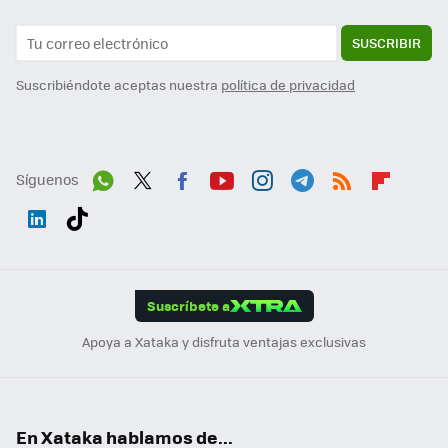
SUSCRIBIR
Suscribiéndote aceptas nuestra
política de privacidad
Síguenos
Wh
Twit
Fac
You
Inst
Tele
RSS
Flip
ats
ter
ebo
tub
agr
gra
boa
Link
Tikt
App
ok
e
am
m
rd
edI
ok
Suscríbete a
n
Apoya a Xataka y disfruta ventajas exclusivas
En Xataka hablamos de...