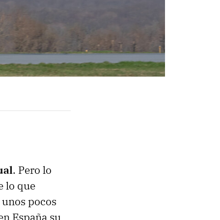
ual
. Pero lo
e lo que
 unos pocos
 en España su