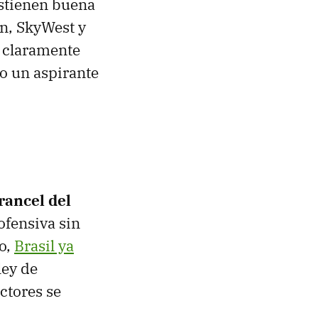
stienen buena
an, SkyWest y
o claramente
o un aspirante
rancel del
ofensiva sin
lo,
Brasil ya
ley de
ctores se