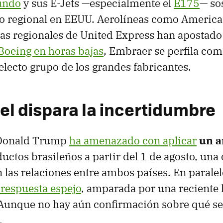
undo
y sus E-Jets —especialmente el
E175
— so
ico regional en EEUU. Aerolíneas como Americ
as regionales de United Express han apostad
Boeing en horas bajas
, Embraer se perfila com
electo grupo de los grandes fabricantes.
el dispara la incertidumbre
 Donald Trump
ha amenazado con aplicar
un a
uctos brasileños a partir del 1 de agosto, una 
 las relaciones entre ambos países. En parale
respuesta espejo
, amparada por una reciente 
Aunque no hay aún confirmación sobre qué se
.