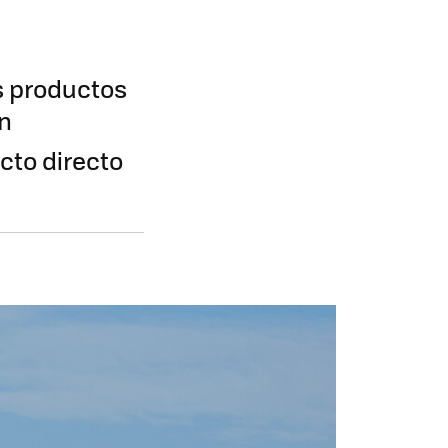
s productos
ón
cto directo