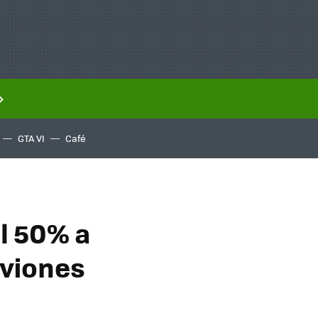
GTA VI
Café
l 50% a
aviones