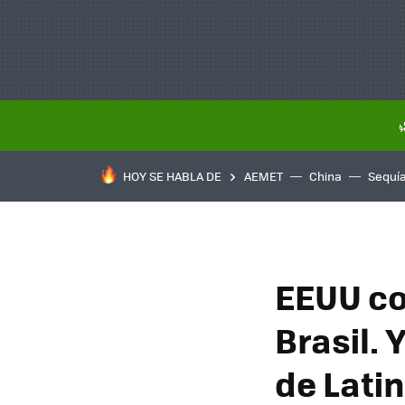
HOY SE HABLA DE
AEMET
China
Sequí
EEUU co
Brasil. 
de Lati