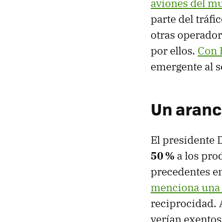
aviones del m
parte del tráf
otras operador
por ellos.
Con 
emergente al s
Un aranc
El presidente
50 %
a los prod
precedentes en
menciona una 
reciprocidad. 
verían exentos