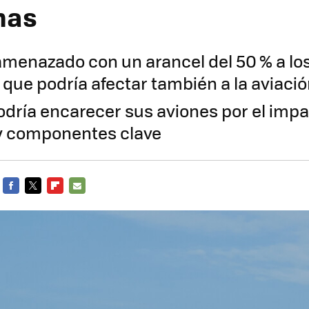
mas
menazado con un arancel del 50 % a lo
 que podría afectar también a la aviaci
dría encarecer sus aviones por el impa
y componentes clave
FACEBOOK
TWITTER
FLIPBOARD
E-
MAIL