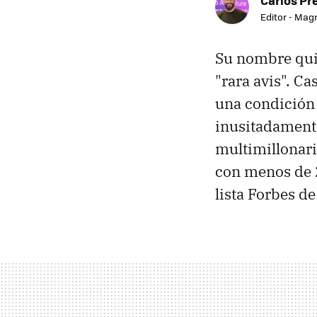
Editor - Mag
Su nombre qui
"rara avis". Ca
una condición 
inusitadament
multimillonari
con menos de 2
lista Forbes d