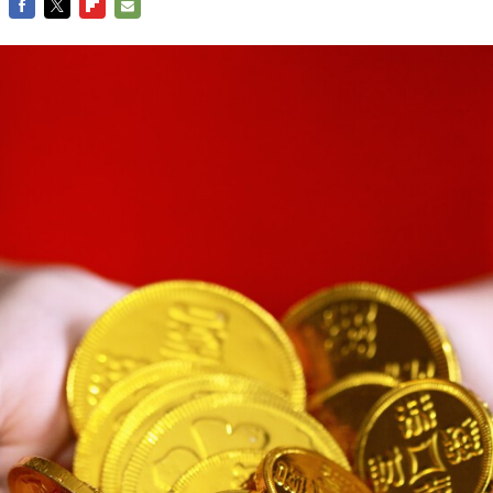
FACEBOOK
TWITTER
FLIPBOARD
E-
MAIL