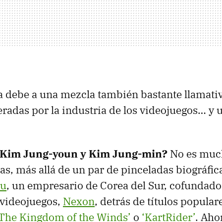
la debe a una mezcla también bastante llamativ
radas por la industria de los videojuegos… y 
 Kim Jung-youn y Kim Jung-min?
No es much
as, más allá de un par de pinceladas biográfic
ju
, un empresario de Corea del Sur, cofundado
s videojuegos,
Nexon
, detrás de títulos popula
‘The Kingdom of the Winds’
o
‘KartRider’
. Aho