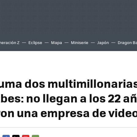
neración Z
Eclipse
Mapa
Miniserie
Japón
Dragon Ba
uma dos multimillonarias
rbes: no llegan a los 22 a
on una empresa de vide