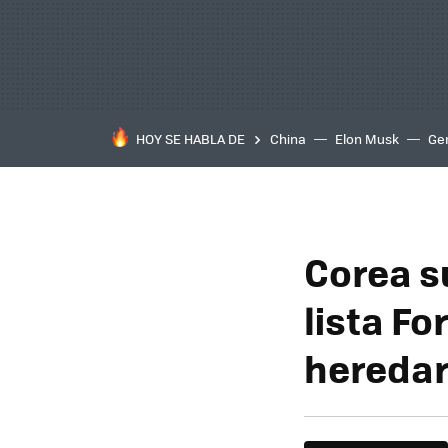
HOY SE HABLA DE
China
Elon Musk
Ge
Corea s
lista Fo
heredar