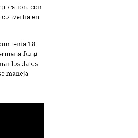
poration, con
 convertía en
un tenía 18
hermana Jung-
mar los datos
 se maneja