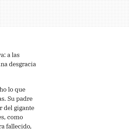
a: a las
una desgracia
o lo que
as. Su padre
r del gigante
res, como
ra fallecido,