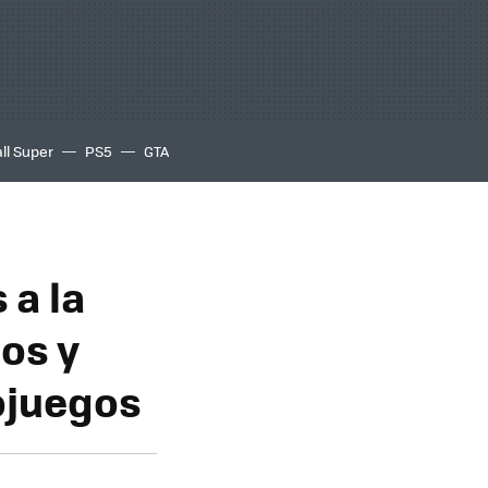
ll Super
PS5
GTA
 a la
ños y
ojuegos