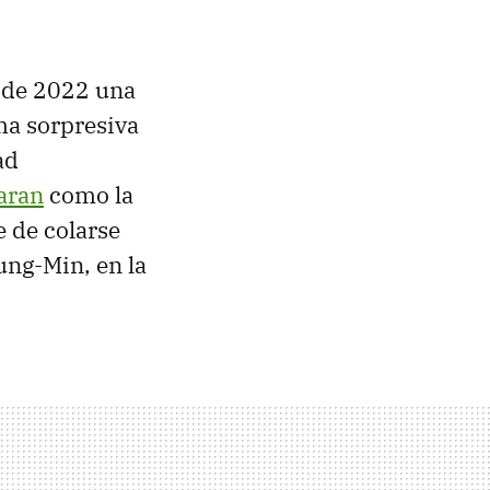
sde 2022 una
rma sorpresiva
ad
laran
como la
 de colarse
ung-Min, en la