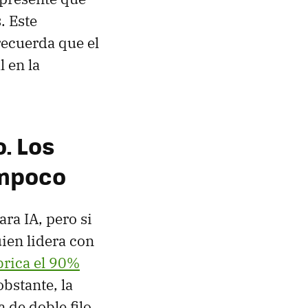
. Este
recuerda que el
 en la
. Los
ampoco
ra IA, pero si
uien lidera con
brica el 90%
bstante, la
de doble filo.