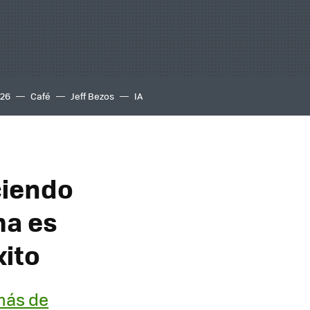
S26
Café
Jeff Bezos
IA
ciendo
ma es
xito
más de