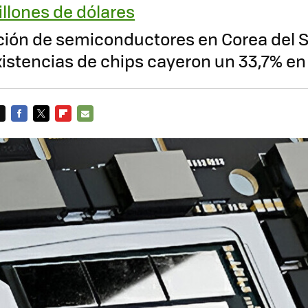
llones de dólares
ción de semiconductores en Corea del 
xistencias de chips cayeron un 33,7% en 
FACEBOOK
TWITTER
FLIPBOARD
E-
MAIL