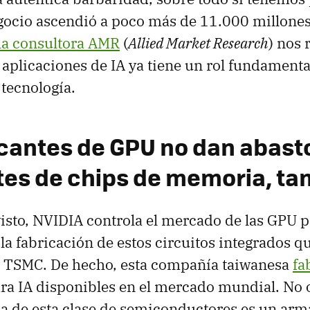
ocio ascendió a poco más de 11.000 millones
la consultora AMR
(
Allied Market Research
) nos 
aplicaciones de IA ya tiene un rol fundamental
 tecnología.
icantes de GPU no dan abasto
tes de chips de memoria, t
to, NVIDIA controla el mercado de las GPU pa
la fabricación de estos circuitos integrados q
es TSMC. De hecho, esta compañía taiwanesa
fa
ra IA disponibles en el mercado mundial. No o
 de esta clase de semiconductores es un arma 