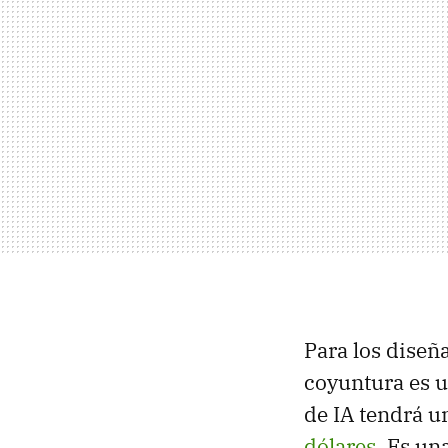
Para los diseñ
coyuntura es u
de IA tendrá u
dólares
. Es un