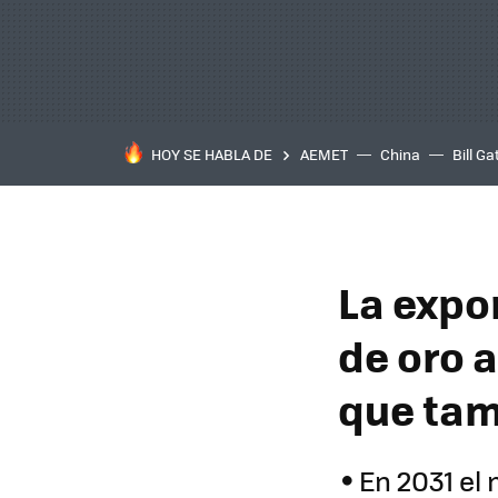
HOY SE HABLA DE
AEMET
China
Bill Ga
La expo
de oro a
que tam
En 2031 el