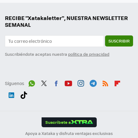
RECIBE "Xatakaletter", NUESTRA NEWSLETTER
SEMANAL
SUSCRIBIR
Suscribiéndote aceptas nuestra
política de privacidad
Síguenos
Wh
Twit
Fac
You
Inst
Tele
RSS
Flip
ats
ter
ebo
tub
agr
gra
boa
Link
Tikt
App
ok
e
am
m
rd
edI
ok
Suscríbete a
n
Apoya a Xataka y disfruta ventajas exclusivas