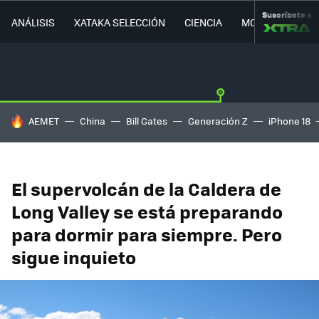
Suscríbete a
ANÁLISIS
XATAKA SELECCIÓN
CIENCIA
MOVILIDAD
HOY SE HABLA DE
AEMET
China
Bill Gates
Generación Z
iPhone 18
El supervolcán de la Caldera de
Long Valley se está preparando
para dormir para siempre. Pero
sigue inquieto