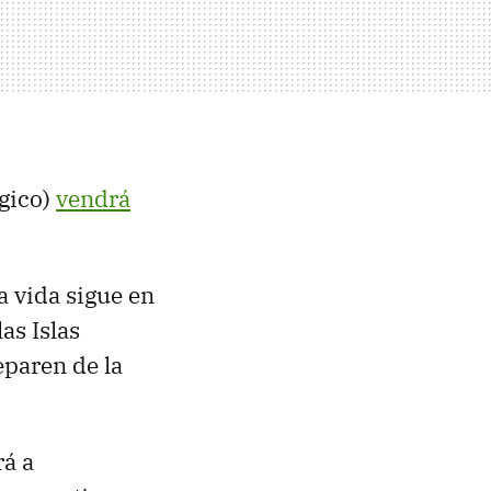
ógico)
vendrá
a vida sigue en
as Islas
eparen de la
rá a