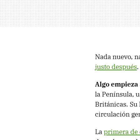
Nada nuevo, na
justo después
.
Algo empieza 
la Península, u
Británicas. Su 
circulación ge
La
primera de