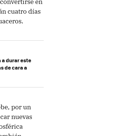
 convertirse en
án cuatro días
uaceros.
 a durar este
s de cara a
be, por un
ocar nuevas
osférica
 también