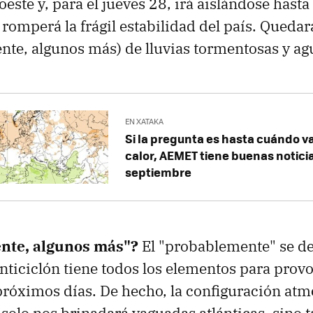
oeste y, para el jueves 28, irá aislándose hasta
omperá la frágil estabilidad del país. Quedar
nte, algunos más) de lluvias tormentosas y ag
EN XATAKA
Si la pregunta es hasta cuándo va
calor, AEMET tiene buenas noticia
septiembre
nte, algunos más"?
El "probablemente" se de
 anticiclón tiene todos los elementos para prov
róximos días. De hecho, la configuración atm
 solo nos brinadará vaguadas atlánticas, sino