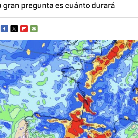
a gran pregunta es cuánto durará
FACEBOOK
TWITTER
FLIPBOARD
E-
MAIL