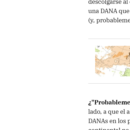
descolgarse al 
una DANA que r
(y, probableme
¿"Probableme
lado, a que el
DANAs en los p
continental no