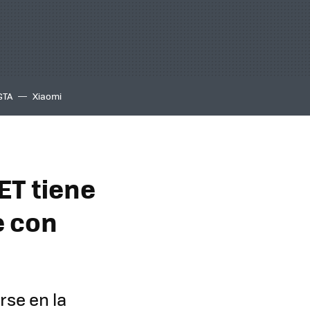
GTA
Xiaomi
ET tiene
e con
rse en la