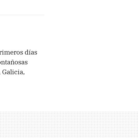
primeros días
ontañosas
 Galicia,