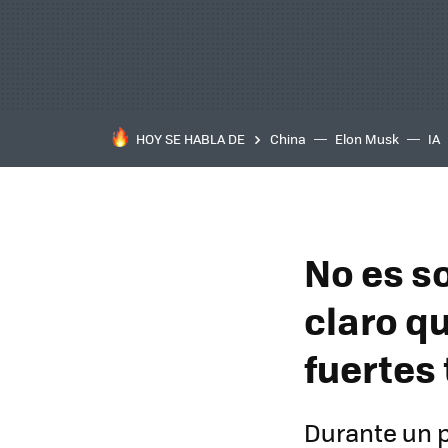
HOY SE HABLA DE
China
Elon Musk
IA
No es s
claro q
fuertes
Durante un p