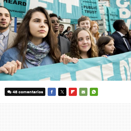
48 comentarios
FACEBOOK
TWITTER
FLIPBOARD
E-
WHATSAPP
MAIL