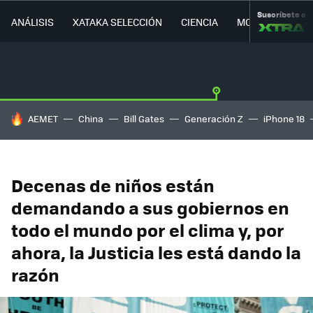
Suscríbete a
ANÁLISIS
XATAKA SELECCIÓN
CIENCIA
MOVILIDAD
HOY SE HABLA DE
AEMET
China
Bill Gates
Generación Z
iPhone 18
Decenas de niños están
demandando a sus gobiernos en
todo el mundo por el clima y, por
ahora, la Justicia les está dando la
razón