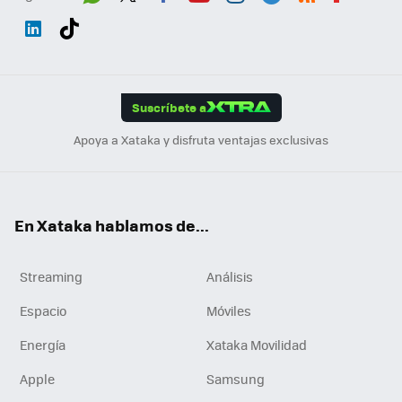
Wh
Twit
Fac
You
Inst
Tele
RSS
Flip
ats
ter
ebo
tub
agr
gra
boa
Link
Tikt
App
ok
e
am
m
rd
edI
ok
Suscríbete a
n
Apoya a Xataka y disfruta ventajas exclusivas
En Xataka hablamos de...
Streaming
Análisis
Espacio
Móviles
Energía
Xataka Movilidad
Apple
Samsung