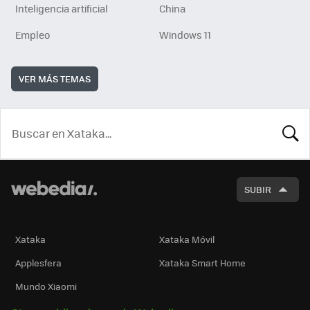
Inteligencia artificial
China
Empleo
Windows 11
VER MÁS TEMAS
BUSCA
SUBIR
Xataka
Xataka Móvil
Applesfera
Xataka Smart Home
Mundo Xiaomi