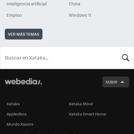
Inteligencia artificial
China
Empleo
Windows 11
VER MÁS TEMAS
BUSCA
SUBIR
Xataka
Xataka Móvil
Applesfera
Xataka Smart Home
Mundo Xiaomi