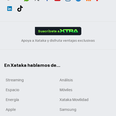
Wh
Twit
Fac
You
Inst
Tele
RSS
Flip
ats
ter
ebo
tub
agr
gra
boa
Link
Tikt
App
ok
e
am
m
rd
edI
ok
Suscríbete a
n
Apoya a Xataka y disfruta ventajas exclusivas
En Xataka hablamos de...
Streaming
Análisis
Espacio
Móviles
Energía
Xataka Movilidad
Apple
Samsung