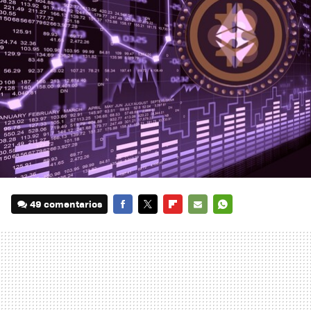
49 comentarios
FACEBOOK
TWITTER
FLIPBOARD
E-
WHATSAPP
MAIL