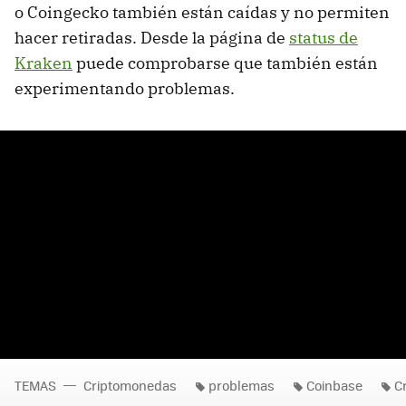
o Coingecko también están caídas y no permiten
hacer retiradas. Desde la página de
status de
Kraken
puede comprobarse que también están
experimentando problemas.
TEMAS
Criptomonedas
problemas
Coinbase
C