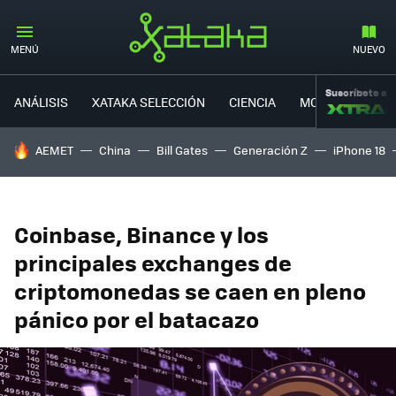
MENÚ
NUEVO
Suscríbete a
ANÁLISIS
XATAKA SELECCIÓN
CIENCIA
MOVILIDAD
HOY SE HABLA DE
AEMET
China
Bill Gates
Generación Z
iPhone 18
Coinbase, Binance y los
principales exchanges de
criptomonedas se caen en pleno
pánico por el batacazo