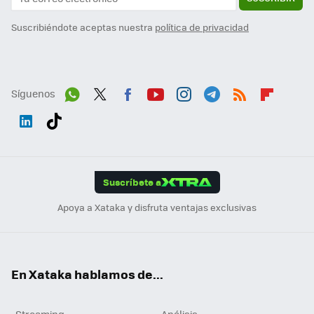
Suscribiéndote aceptas nuestra
política de privacidad
Síguenos
Wh
Twit
Fac
You
Inst
Tele
RSS
Flip
ats
ter
ebo
tub
agr
gra
boa
Link
Tikt
App
ok
e
am
m
rd
edI
ok
Suscríbete a
n
Apoya a Xataka y disfruta ventajas exclusivas
En Xataka hablamos de...