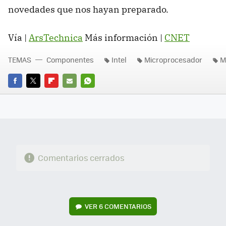
novedades que nos hayan preparado.
Vía |
ArsTechnica
Más información |
CNET
TEMAS
Componentes
Intel
Microprocesador
M
FACEBOOK
TWITTER
FLIPBOARD
E-
WHATSAPP
MAIL
Comentarios cerrados
VER
6 COMENTARIOS