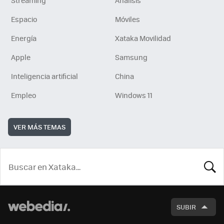
Streaming
Análisis
Espacio
Móviles
Energía
Xataka Movilidad
Apple
Samsung
Inteligencia artificial
China
Empleo
Windows 11
VER MÁS TEMAS
BUSCA
SUBIR