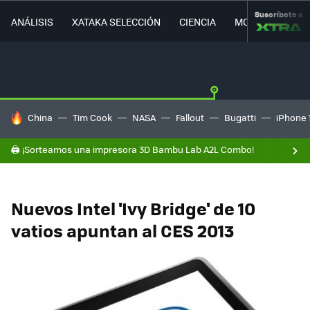
Suscríbete a
ANÁLISIS
XATAKA SELECCIÓN
CIENCIA
MOVILIDAD
HOY SE HABLA DE
China
Tim Cook
NASA
Fallout
Bugatti
iPhone 
🖨️ ¡Sorteamos una impresora 3D Bambu Lab A2L Combo!
Nuevos Intel 'Ivy Bridge' de 10
vatios apuntan al CES 2013