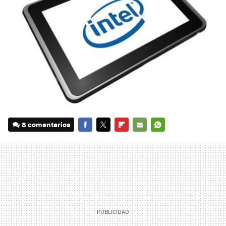
8 comentarios
FACEBOOK
TWITTER
FLIPBOARD
E-
WHATSAPP
MAIL