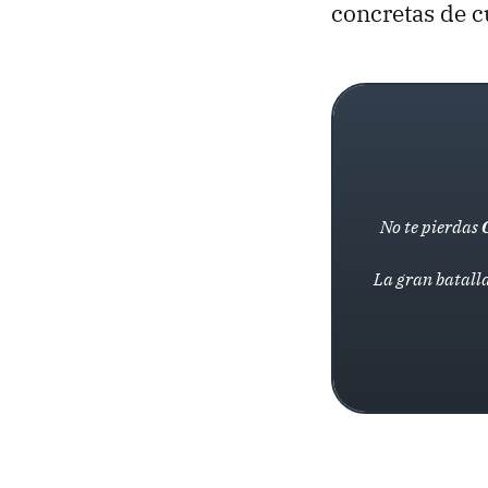
concretas de 
No te pierdas
La gran batalla