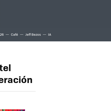
S26
Café
Jeff Bezos
IA
tel
eración