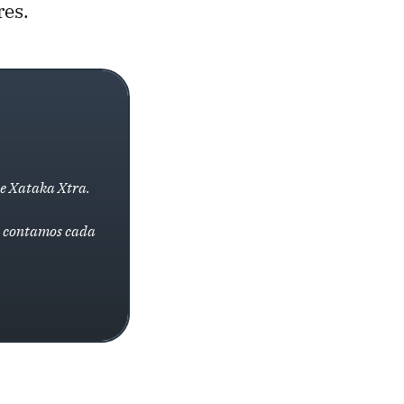
res.
de Xataka Xtra.
la contamos cada