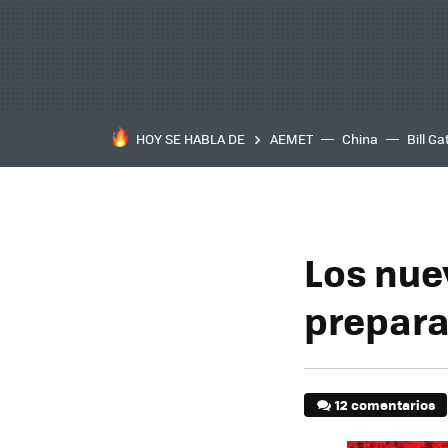
HOY SE HABLA DE
AEMET
China
Bill Ga
Los nuev
prepara
12 comentarios