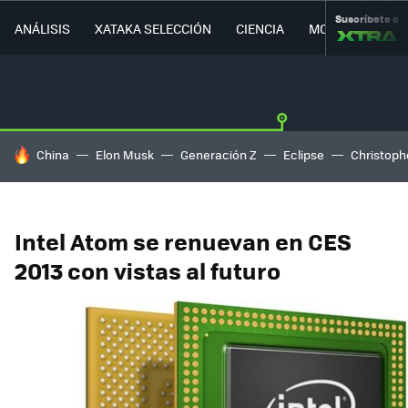
Suscríbete a
ANÁLISIS
XATAKA SELECCIÓN
CIENCIA
MOVILIDAD
HOY SE HABLA DE
China
Elon Musk
Generación Z
Eclipse
Christoph
Intel Atom se renuevan en CES
2013 con vistas al futuro