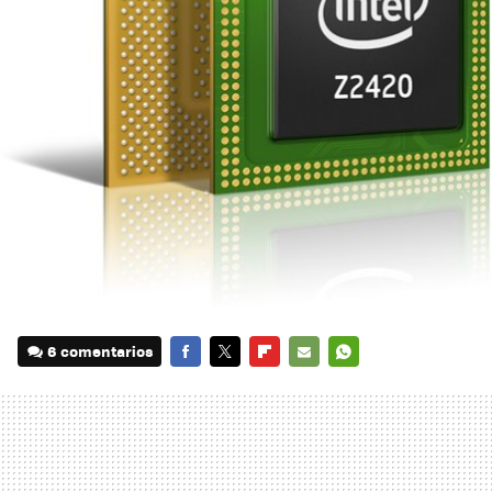
6 comentarios
FACEBOOK
TWITTER
FLIPBOARD
E-
WHATSAPP
MAIL