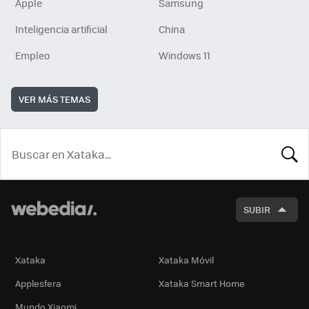
Apple
Samsung
Inteligencia artificial
China
Empleo
Windows 11
VER MÁS TEMAS
BUSCA
SUBIR
Xataka
Xataka Móvil
Applesfera
Xataka Smart Home
Mundo Xiaomi