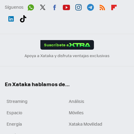
Síguenos
Wh
Twit
Fac
You
Inst
Tele
RSS
Flip
ats
ter
ebo
tub
agr
gra
boa
Link
Tikt
App
ok
e
am
m
rd
edI
ok
Suscríbete a
n
Apoya a Xataka y disfruta ventajas exclusivas
En Xataka hablamos de...
Streaming
Análisis
Espacio
Móviles
Energía
Xataka Movilidad