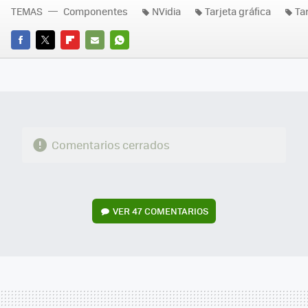
TEMAS
Componentes
NVidia
Tarjeta gráfica
Ta
FACEBOOK
TWITTER
FLIPBOARD
E-
WHATSAPP
MAIL
Comentarios cerrados
VER
47 COMENTARIOS