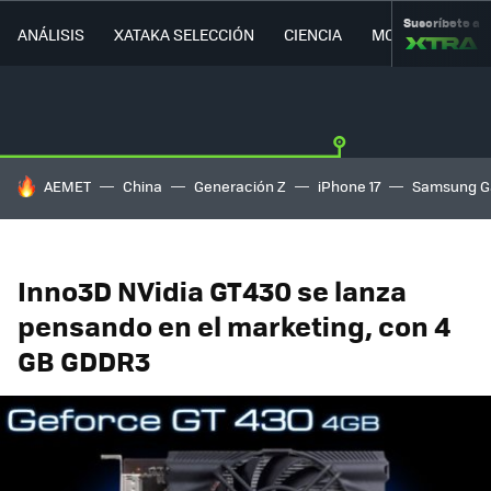
Suscríbete a
ANÁLISIS
XATAKA SELECCIÓN
CIENCIA
MOVILIDAD
HOY SE HABLA DE
AEMET
China
Generación Z
iPhone 17
Samsung G
Inno3D NVidia GT430 se lanza
pensando en el marketing, con 4
GB GDDR3