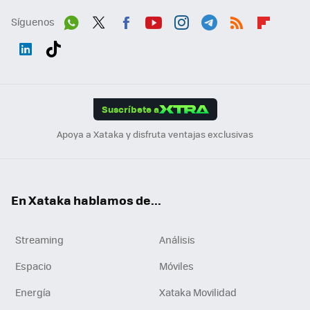
Síguenos
Wh
Twit
Fac
You
Inst
Tele
RSS
Flip
ats
ter
ebo
tub
agr
gra
boa
Link
Tikt
App
ok
e
am
m
rd
edI
ok
Suscríbete a
n
Apoya a Xataka y disfruta ventajas exclusivas
En Xataka hablamos de...
Streaming
Análisis
Espacio
Móviles
Energía
Xataka Movilidad