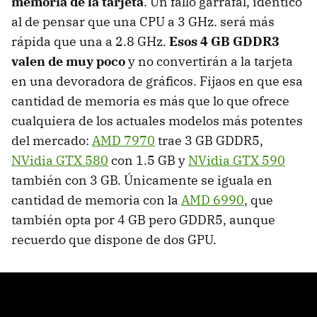
memoria de la tarjeta
. Un fallo garrafal, idéntico
al de pensar que una
CPU
a 3 GHz. será más
rápida que una a 2.8 GHz.
Esos 4 GB GDDR3
valen de muy poco
y no convertirán a la tarjeta
en una devoradora de gráficos. Fijaos en que esa
cantidad de memoria es más que lo que ofrece
cualquiera de los actuales modelos más potentes
del mercado:
AMD
7970
trae 3 GB GDDR5,
NVidia
GTX
580
con 1.5 GB y
NVidia
GTX
590
también con 3 GB. Únicamente se iguala en
cantidad de memoria con la
AMD
6990
, que
también opta por 4 GB pero GDDR5, aunque
recuerdo que dispone de dos
GPU
.