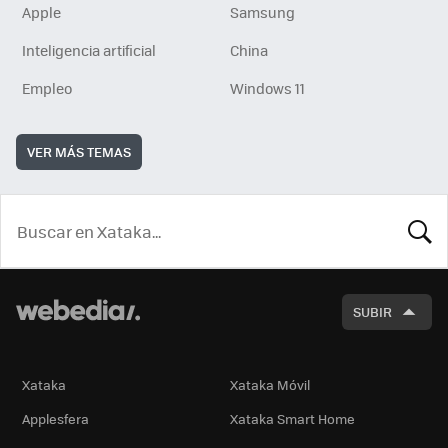
Apple
Samsung
Inteligencia artificial
China
Empleo
Windows 11
VER MÁS TEMAS
BUSCA
SUBIR
Xataka
Xataka Móvil
Applesfera
Xataka Smart Home