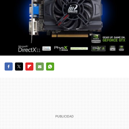
FACEBOOK
TWITTER
FLIPBOARD
E-
WHATSAPP
MAIL