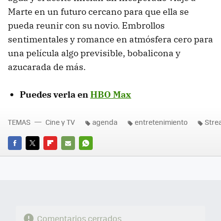
Marte en un futuro cercano para que ella se
pueda reunir con su novio. Embrollos
sentimentales y romance en atmósfera cero para
una película algo previsible, bobalicona y
azucarada de más.
Puedes verla en
HBO Max
TEMAS
Cine y TV
agenda
entretenimiento
Stre
FACEBOOK
TWITTER
FLIPBOARD
E-
WHATSAPP
MAIL
Comentarios cerrados