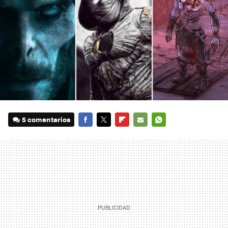
5 comentarios
FACEBOOK
TWITTER
FLIPBOARD
E-
WHATSAPP
MAIL