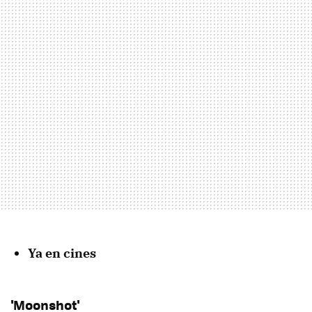
Ya en cines
'Moonshot'