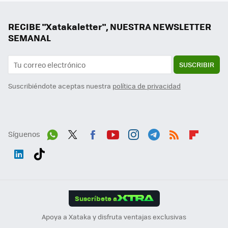
RECIBE "Xatakaletter", NUESTRA NEWSLETTER
SEMANAL
SUSCRIBIR
Suscribiéndote aceptas nuestra
política de privacidad
Síguenos
Wh
Twit
Fac
You
Inst
Tele
RSS
Flip
ats
ter
ebo
tub
agr
gra
boa
Link
Tikt
App
ok
e
am
m
rd
edI
ok
Suscríbete a
n
Apoya a Xataka y disfruta ventajas exclusivas