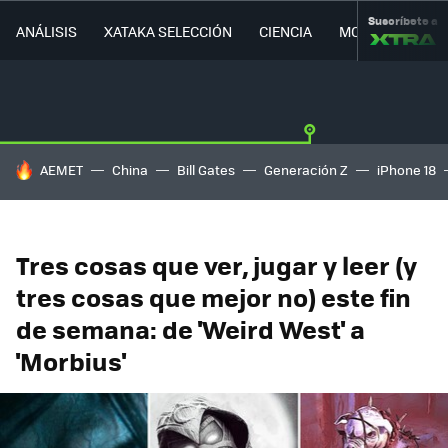
Suscríbete a
ANÁLISIS
XATAKA SELECCIÓN
CIENCIA
MOVILIDAD
HOY SE HABLA DE
AEMET
China
Bill Gates
Generación Z
iPhone 18
Tres cosas que ver, jugar y leer (y
tres cosas que mejor no) este fin
de semana: de 'Weird West' a
'Morbius'