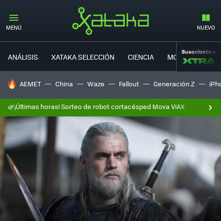
MENÚ
NUEVO
Suscríbete a
ANÁLISIS
XATAKA SELECCIÓN
CIENCIA
MOVILIDAD
HOY SE HABLA DE
AEMET
China
Waze
Fallout
Generación Z
iPh
🌿¡Últimas horas! Sorteo de robot cortacésped Mova ViAX