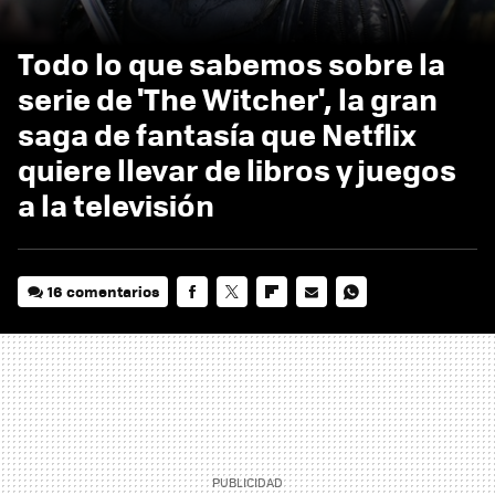
Todo lo que sabemos sobre la
serie de 'The Witcher', la gran
saga de fantasía que Netflix
quiere llevar de libros y juegos
a la televisión
16 comentarios
FACEBOOK
TWITTER
FLIPBOARD
E-
WHATSAPP
MAIL