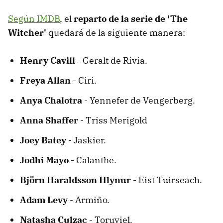
Según IMDB
, el
reparto de la serie de 'The
Witcher'
quedará de la siguiente manera:
Henry Cavill
- Geralt de Rivia.
Freya Allan
- Ciri.
Anya Chalotra
- Yennefer de Vengerberg.
Anna Shaffer
- Triss Merigold
Joey Batey
- Jaskier.
Jodhi Mayo
- Calanthe.
Björn Haraldsson Hlynur
- Eist Tuirseach.
Adam Levy
- Armiño.
Natasha Culzac
- Toruviel.