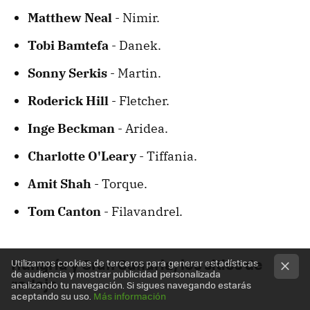
Matthew Neal
- Nimir.
Tobi Bamtefa
- Danek.
Sonny Serkis
- Martin.
Roderick Hill
- Fletcher.
Inge Beckman
- Aridea.
Charlotte O'Leary
- Tiffania.
Amit Shah
- Torque.
Tom Canton
- Filavandrel.
Hungría y Gran Canaria, los sitios de
Utilizamos cookies de terceros para generar estadísticas
de audiencia y mostrar publicidad personalizada
rodaje
analizando tu navegación. Si sigues navegando estarás
aceptando su uso.
Más información