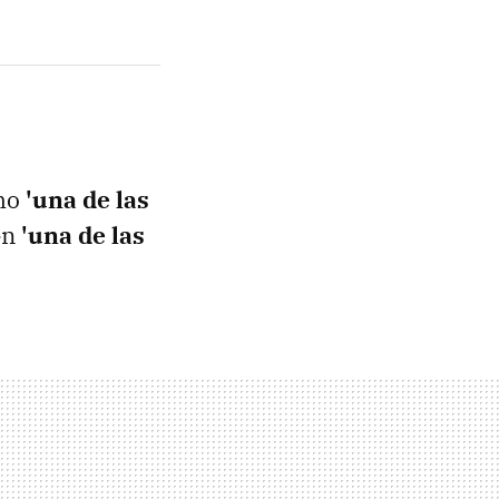
omo
'una de las
en
'una de las