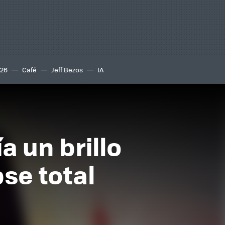
S26
Café
Jeff Bezos
IA
a un brillo
se total