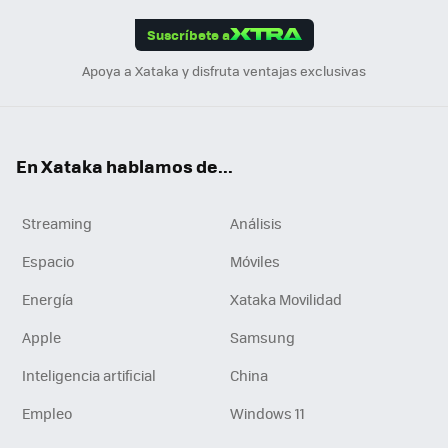
App
ok
e
am
m
rd
edI
ok
Suscríbete a
n
Apoya a Xataka y disfruta ventajas exclusivas
En Xataka hablamos de...
Streaming
Análisis
Espacio
Móviles
Energía
Xataka Movilidad
Apple
Samsung
Inteligencia artificial
China
Empleo
Windows 11