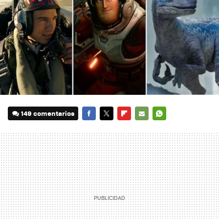
149 comentarios
FACEBOOK
TWITTER
FLIPBOARD
E-
WHATSAPP
MAIL