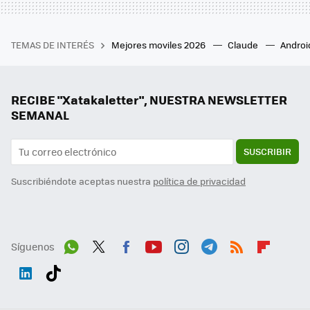
TEMAS DE INTERÉS
Mejores moviles 2026
Claude
Androi
RECIBE "Xatakaletter", NUESTRA NEWSLETTER
SEMANAL
SUSCRIBIR
Suscribiéndote aceptas nuestra
política de privacidad
Síguenos
Wh
Twit
Fac
You
Inst
Tele
RSS
Flip
ats
ter
ebo
tub
agr
gra
boa
Link
Tikt