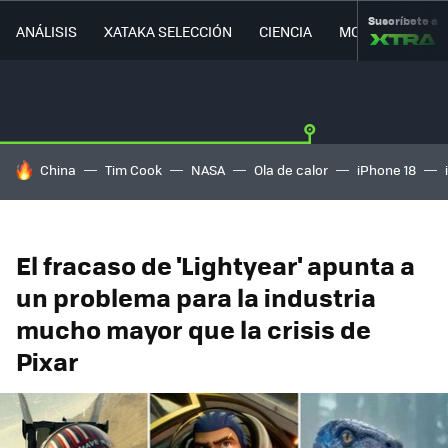
Suscríbete a
ANÁLISIS
XATAKA SELECCIÓN
CIENCIA
MOVILIDAD
HOY SE HABLA DE
China
Tim Cook
NASA
Ola de calor
iPhone 18
El fracaso de 'Lightyear' apunta a
un problema para la industria
mucho mayor que la crisis de
Pixar