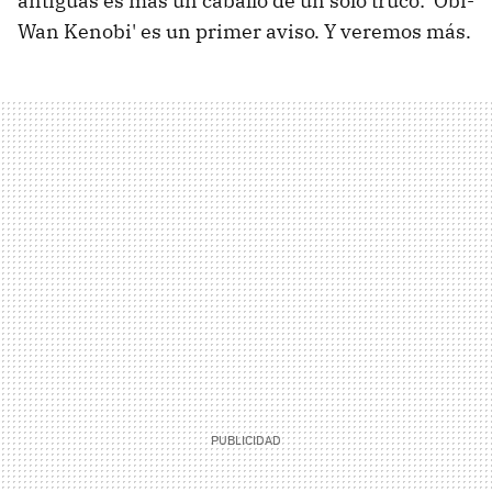
antiguas es más un caballo de un solo truco: 'Obi-
Wan Kenobi' es un primer aviso. Y veremos más.