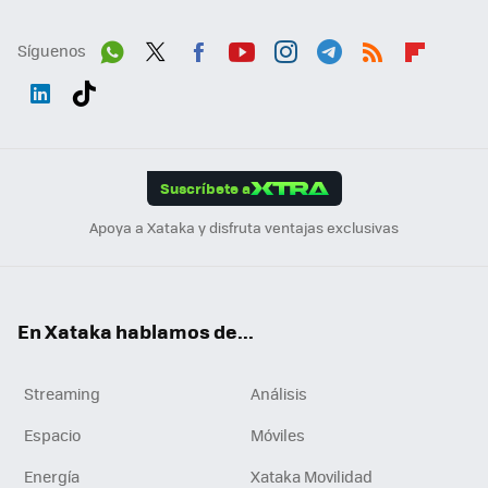
Síguenos
Wh
Twit
Fac
You
Inst
Tele
RSS
Flip
ats
ter
ebo
tub
agr
gra
boa
Link
Tikt
App
ok
e
am
m
rd
edI
ok
Suscríbete a
n
Apoya a Xataka y disfruta ventajas exclusivas
En Xataka hablamos de...
Streaming
Análisis
Espacio
Móviles
Energía
Xataka Movilidad