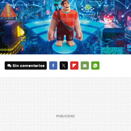
Sin comentarios
FACEBOOK
TWITTER
FLIPBOARD
E-
WHATSAPP
MAIL