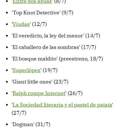
'
Entre dos aguas
' (8/7)
'Top Knot Detective' (9/7)
'
Viudas
' (12/7)
'El veredicto, la ley del menor' (14/7)
'El caballero de las sombras' (17/7)
'El bosque maldito' (preestreno, 18/7)
'
Superlópez
' (19/7)
'Giant little ones' (23/7)
'
Ralph rompe Internet
' (26/7)
'
La Sociedad literaria y el pastel de patata
'
(27/7)
'Dogman' (31/7)