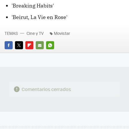
'Breaking Habits'
'Beirut, La Vie en Rose'
TEMAS
Cine y TV
Movistar
FACEBOOK
TWITTER
FLIPBOARD
E-
WHATSAPP
MAIL
Comentarios cerrados